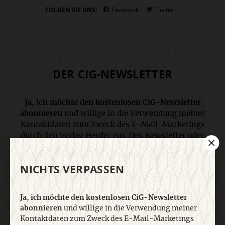
FOLGEN SIE UNS:
Facebook
Twitter
DER CIG-NEWSLETTER
Ja, ich möchte den kostenlosen CiG-Newsletter
abonnieren
und willige in die Verwendung meiner
Kontaktdaten zum Zweck des E-Mail-Marketings
durch den Verlag Herder ein. Den Newsletter oder
die E-Mail-Werbung kann ich jederzeit abbestellen.
Ich bin einverstanden, dass mein
NICHTS VERPASSEN
personenbezogenes Nutzungsverhalten in
Newsletter und E-Mail-Werbung erfasst und
ausgewertet wird, um die Inhalte besser auf meine
Ja, ich möchte den kostenlosen CiG-Newsletter
Interessen auszurichten. Über einen Link in
abonnieren
und willige in die Verwendung meiner
Newsletter oder E-Mail kann ich diese Funktion
Kontaktdaten zum Zweck des E-Mail-Marketings
jederzeit ausschalten. Weiterführende