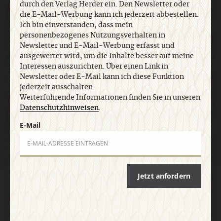
durch den Verlag Herder ein. Den Newsletter oder
Informationen finden Sie in unseren
die E-Mail-Werbung kann ich jederzeit abbestellen.
Datenschutzhinweisen
.
Ich bin einverstanden, dass mein
personenbezogenes Nutzungsverhalten in
Newsletter und E-Mail-Werbung erfasst und
E-Mail
ausgewertet wird, um die Inhalte besser auf meine
Interessen auszurichten. Über einen Link in
Newsletter oder E-Mail kann ich diese Funktion
jederzeit ausschalten.
Weiterführende Informationen finden Sie in unseren
Jetzt anmelden
Datenschutzhinweisen
.
E-Mail
Jetzt anfordern
AGB und Widerrufsbelehrung
Datenschutz
Barrierefreiheit
Impressum