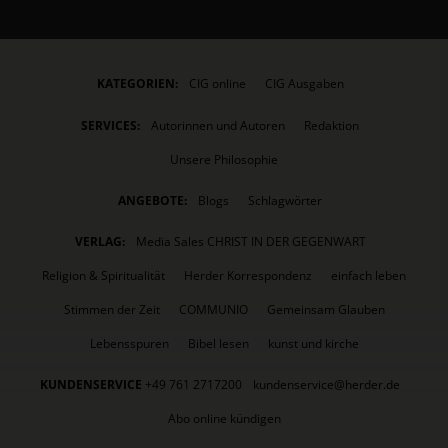
KATEGORIEN:
CIG online
CIG Ausgaben
SERVICES:
Autorinnen und Autoren
Redaktion
Unsere Philosophie
ANGEBOTE:
Blogs
Schlagwörter
VERLAG:
Media Sales CHRIST IN DER GEGENWART
Religion & Spiritualität
Herder Korrespondenz
einfach leben
Stimmen der Zeit
COMMUNIO
Gemeinsam Glauben
Lebensspuren
Bibel lesen
kunst und kirche
KUNDENSERVICE
+49 761 2717200
kundenservice@herder.de
Abo online kündigen