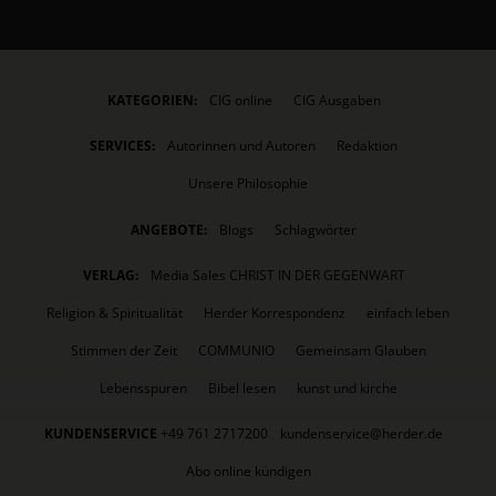
KATEGORIEN:
CIG online
CIG Ausgaben
SERVICES:
Autorinnen und Autoren
Redaktion
Unsere Philosophie
ANGEBOTE:
Blogs
Schlagwörter
VERLAG:
Media Sales CHRIST IN DER GEGENWART
Religion & Spiritualität
Herder Korrespondenz
einfach leben
Stimmen der Zeit
COMMUNIO
Gemeinsam Glauben
Lebensspuren
Bibel lesen
kunst und kirche
KUNDENSERVICE
+49 761 2717200
kundenservice@herder.de
Abo online kündigen