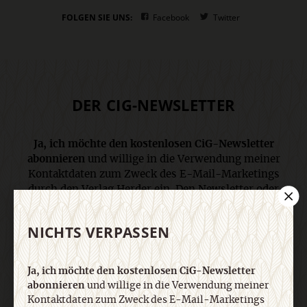
FOLGEN SIE UNS:
Facebook
Twitter
DER CIG-NEWSLETTER
Ja, ich möchte den kostenlosen CiG-Newsletter
abonnieren
und willige in die Verwendung meiner
Kontaktdaten zum Zweck des E-Mail-Marketings
durch den Verlag Herder ein. Den Newsletter oder
die E-Mail-Werbung kann ich jederzeit abbestellen.
Ich bin einverstanden, dass mein
NICHTS VERPASSEN
personenbezogenes Nutzungsverhalten in
Newsletter und E-Mail-Werbung erfasst und
ausgewertet wird, um die Inhalte besser auf meine
Ja, ich möchte den kostenlosen CiG-Newsletter
Interessen auszurichten. Über einen Link in
abonnieren
und willige in die Verwendung meiner
Newsletter oder E-Mail kann ich diese Funktion
Kontaktdaten zum Zweck des E-Mail-Marketings