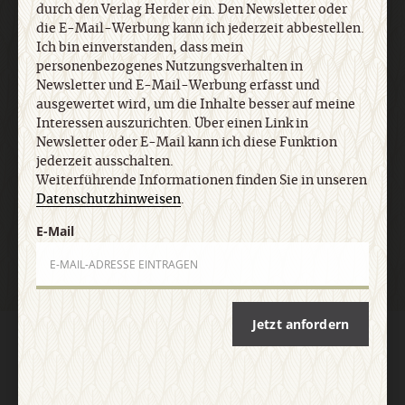
jederzeit ausschalten. Weiterführende
durch den Verlag Herder ein. Den Newsletter oder
Informationen finden Sie in unseren
die E-Mail-Werbung kann ich jederzeit abbestellen.
Datenschutzhinweisen
.
Ich bin einverstanden, dass mein
personenbezogenes Nutzungsverhalten in
Newsletter und E-Mail-Werbung erfasst und
ausgewertet wird, um die Inhalte besser auf meine
E-Mail
Interessen auszurichten. Über einen Link in
Newsletter oder E-Mail kann ich diese Funktion
jederzeit ausschalten.
Weiterführende Informationen finden Sie in unseren
Jetzt anmelden
Datenschutzhinweisen
.
E-Mail
Jetzt anfordern
AGB und Widerrufsbelehrung
Datenschutz
Barrierefreiheit
Impressum