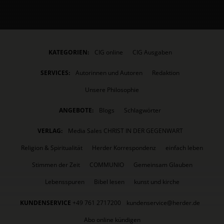
KATEGORIEN:
CIG online
CIG Ausgaben
SERVICES:
Autorinnen und Autoren
Redaktion
Unsere Philosophie
ANGEBOTE:
Blogs
Schlagwörter
VERLAG:
Media Sales CHRIST IN DER GEGENWART
Religion & Spiritualität
Herder Korrespondenz
einfach leben
Stimmen der Zeit
COMMUNIO
Gemeinsam Glauben
Lebensspuren
Bibel lesen
kunst und kirche
KUNDENSERVICE
+49 761 2717200
kundenservice@herder.de
Abo online kündigen