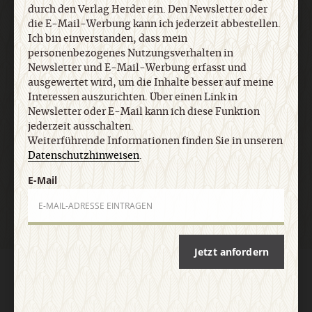
durch den Verlag Herder ein. Den Newsletter oder
jederzeit ausschalten. Weiterführende
die E-Mail-Werbung kann ich jederzeit abbestellen.
Informationen finden Sie in unseren
Ich bin einverstanden, dass mein
Datenschutzhinweisen
.
personenbezogenes Nutzungsverhalten in
Newsletter und E-Mail-Werbung erfasst und
ausgewertet wird, um die Inhalte besser auf meine
E-Mail
Interessen auszurichten. Über einen Link in
Newsletter oder E-Mail kann ich diese Funktion
jederzeit ausschalten.
Weiterführende Informationen finden Sie in unseren
Datenschutzhinweisen
.
Jetzt anmelden
E-Mail
Jetzt anfordern
AGB und Widerrufsbelehrung
Datenschutz
Barrierefreiheit
Impressum