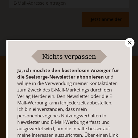
Jetzt anmelden
Nichts verpassen
AGB und Widerrufsbelehrung
Datenschutz
Ja, ich möchte den kostenlosen Anzeiger für
Barrierefreiheit
Impressum
die Seelsorge-Newsletter abonnieren
und
willige in die Verwendung meiner Kontaktdaten
zum Zweck des E-Mail-Marketings durch den
Vertrag widerrufen
Abo online kündigen
Verlag Herder ein. Den Newsletter oder die E-
Mail-Werbung kann ich jederzeit abbestellen.
Ich bin einverstanden, dass mein
personenbezogenes Nutzungsverhalten in
Newsletter und E-Mail-Werbung erfasst und
ausgewertet wird, um die Inhalte besser auf
meine Interessen auszurichten. Über einen Link