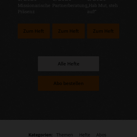
:
Missionarische
:
Partnerberatung
:
„Hab Mut, steh
Präsenz
auf!“
Zum Heft
Zum Heft
Zum Heft
Alle Hefte
Abo bestellen
Kategorien:
Themen
Hefte
Abos