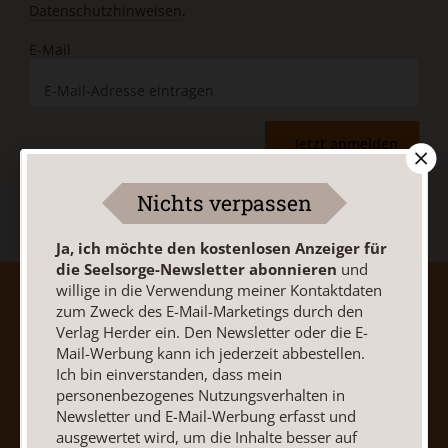
Datenschutzhinweisen
.
E-Mail
Jetzt anmelden
Nichts verpassen
Ja, ich möchte den kostenlosen Anzeiger für
die Seelsorge-Newsletter abonnieren
und
willige in die Verwendung meiner Kontaktdaten
AGB und Widerrufsbelehrung
Datenschutz
zum Zweck des E-Mail-Marketings durch den
Barrierefreiheit
Impressum
Verlag Herder ein. Den Newsletter oder die E-
Mail-Werbung kann ich jederzeit abbestellen.
Ich bin einverstanden, dass mein
Vertrag widerrufen
Abo online kündigen
personenbezogenes Nutzungsverhalten in
Newsletter und E-Mail-Werbung erfasst und
ausgewertet wird, um die Inhalte besser auf