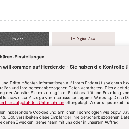
Im Abo
Im Digital-Abo
Abo testen