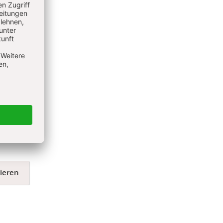
er bei
uflich
ieren