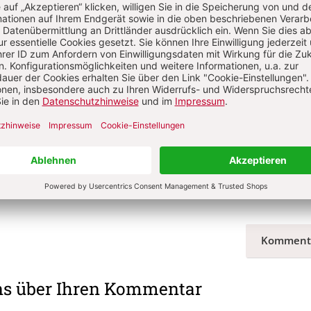
t?
Anmelden
s Jäkel
g 1936. Nach Lehrtätigkeiten an Volks- und Hochschulen leitender Mitarbeit
Aachen. Autor meditativer Sprüche, Gedichte und Kurzgeschichten. Nachber
rt in der Freizeitpastoral.
Komment
ns über Ihren Kommentar