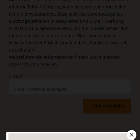
oder die E-Mail-Werbung kann ich jederzeit abbestellen.
Ich bin einverstanden, dass mein personenbezogenes
Nutzungsverhalten in Newsletter und E-Mail-Werbung
erfasst und ausgewertet wird, um die Inhalte besser auf
meine Interessen auszurichten. Über einen Link in
Newsletter oder E-Mail kann ich diese Funktion jederzeit
ausschalten.
Weiterführende Informationen finden Sie in unseren
Datenschutzhinweisen
.
E-Mail
Jetzt anmelden