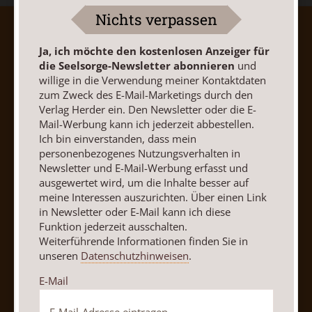
Nichts verpassen
AGB und Widerrufsbelehrung
Datenschutz
Ja, ich möchte den kostenlosen Anzeiger für
Barrierefreiheit
Impressum
die Seelsorge-Newsletter abonnieren
und
willige in die Verwendung meiner Kontaktdaten
zum Zweck des E-Mail-Marketings durch den
Vertrag widerrufen
Abo online kündigen
Verlag Herder ein. Den Newsletter oder die E-
Mail-Werbung kann ich jederzeit abbestellen.
Ich bin einverstanden, dass mein
personenbezogenes Nutzungsverhalten in
Newsletter und E-Mail-Werbung erfasst und
ausgewertet wird, um die Inhalte besser auf
meine Interessen auszurichten. Über einen Link
in Newsletter oder E-Mail kann ich diese
Funktion jederzeit ausschalten.
Weiterführende Informationen finden Sie in
unseren
Datenschutzhinweisen
.
Nach oben
E-Mail