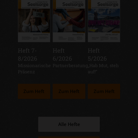
Heft 7-
Heft
Heft
8/2026
6/2026
5/2026
:
Missionarische
:
Partnerberatung
:
„Hab Mut, steh
Präsenz
auf!“
Zum Heft
Zum Heft
Zum Heft
Alle Hefte