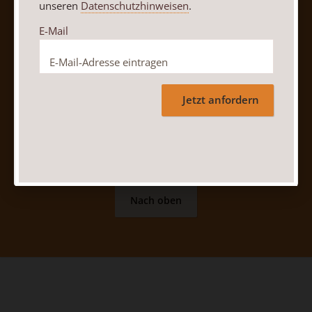
unseren
Datenschutzhinweisen
.
E-Mail
Vertrag widerrufen
Abo online kündigen
Jetzt anfordern
Nach oben