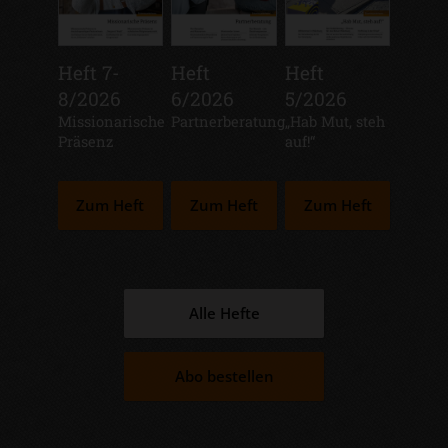
Heft 7-
Heft
Heft
8/2026
6/2026
5/2026
:
Missionarische
:
Partnerberatung
:
„Hab Mut, steh
Präsenz
auf!“
Zum Heft
Zum Heft
Zum Heft
Alle Hefte
Abo bestellen