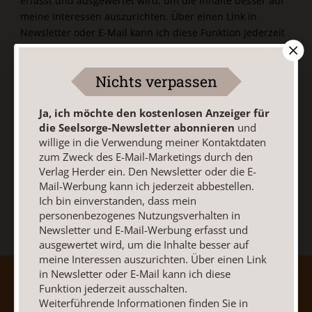
erfasst und ausgewertet wird, um die Inhalte besser auf
meine Interessen auszurichten. Über einen Link in
Newsletter oder E-Mail kann ich diese Funktion jederzeit
ausschalten.
Weiterführende Informationen finden Sie in unseren
Nichts verpassen
Datenschutzhinweisen
.
E-Mail
Ja, ich möchte den kostenlosen Anzeiger für
die Seelsorge-Newsletter abonnieren
und
willige in die Verwendung meiner Kontaktdaten
zum Zweck des E-Mail-Marketings durch den
Verlag Herder ein. Den Newsletter oder die E-
Jetzt anmelden
Mail-Werbung kann ich jederzeit abbestellen.
Ich bin einverstanden, dass mein
personenbezogenes Nutzungsverhalten in
Newsletter und E-Mail-Werbung erfasst und
ausgewertet wird, um die Inhalte besser auf
meine Interessen auszurichten. Über einen Link
in Newsletter oder E-Mail kann ich diese
AGB und Widerrufsbelehrung
Datenschutz
Funktion jederzeit ausschalten.
Barrierefreiheit
Impressum
Weiterführende Informationen finden Sie in