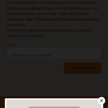
Nutzungsverhalten in Newsletter und E-Mail-Werbung
erfasst und ausgewertet wird, um die Inhalte besser auf
meine Interessen auszurichten. Über einen Link in
Newsletter oder E-Mail kann ich diese Funktion jederzeit
ausschalten.
Weiterführende Informationen finden Sie in unseren
Datenschutzhinweisen
.
E-Mail
Jetzt anmelden
AGB und Widerrufsbelehrung
Datenschutz