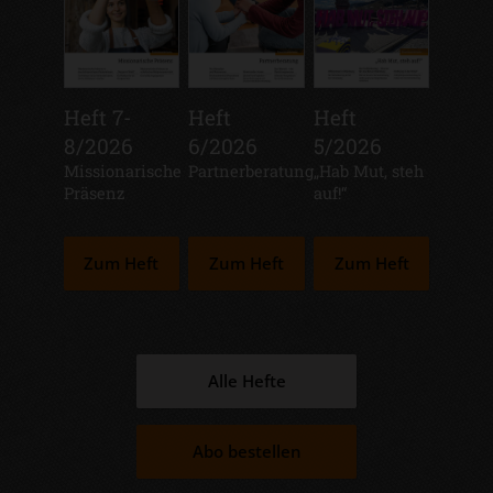
Heft 7-
Heft
Heft
8/2026
6/2026
5/2026
:
Missionarische
:
Partnerberatung
:
„Hab Mut, steh
Präsenz
auf!“
Zum Heft
Zum Heft
Zum Heft
Alle Hefte
Abo bestellen