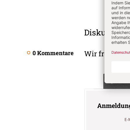
Überschrift
Diskussion
Artikel-
Infos
Wir freuen u
0 Kommentare
Angemeldet
Anmeldun
E-