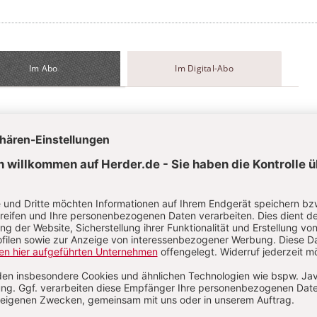
Im Abo
Im Digital-Abo
Abo testen
t?
Anmelden