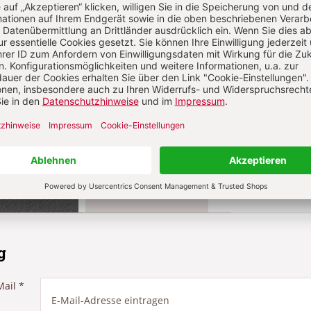
Komment
ns über Ihren Kommentar
 kommentieren
Als Gast kommentieren
g
Mail
*