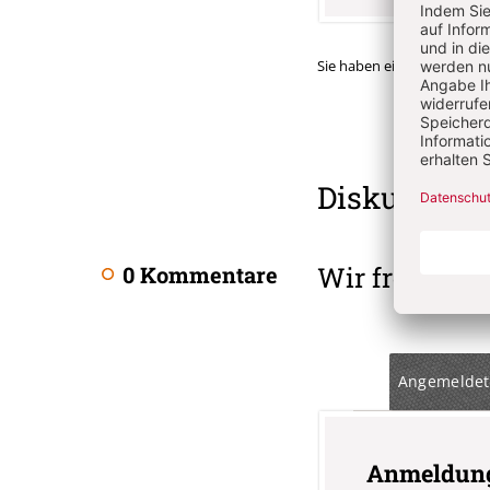
Sie haben ein Abonnemen
Überschrift
Diskussion
Artikel-
Infos
Wir freuen u
0 Kommentare
Angemeldet
Anmeldun