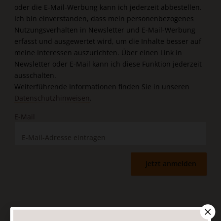
oder die E-Mail-Werbung kann ich jederzeit abbestellen.
Ich bin einverstanden, dass mein personenbezogenes
Nutzungsverhalten in Newsletter und E-Mail-Werbung
erfasst und ausgewertet wird, um die Inhalte besser auf
meine Interessen auszurichten. Über einen Link in
Newsletter oder E-Mail kann ich diese Funktion jederzeit
ausschalten.
Weiterführende Informationen finden Sie in unseren
Datenschutzhinweisen
.
E-Mail
Jetzt anmelden