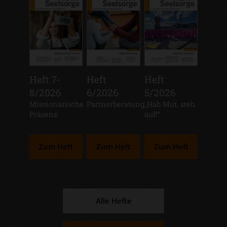
Heft 7-
Heft
Heft
8/2026
6/2026
5/2026
:
Missionarische
:
Partnerberatung
:
„Hab Mut, steh
Präsenz
auf!“
Zum Heft
Zum Heft
Zum Heft
Alle Hefte