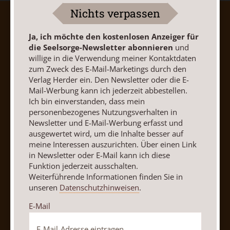
Nichts verpassen
AGB und Widerrufsbelehrung
Datenschutz
Barrierefreiheit
Impressum
Ja, ich möchte den kostenlosen Anzeiger für
die Seelsorge-Newsletter abonnieren
und
willige in die Verwendung meiner Kontaktdaten
Vertrag widerrufen
Abo online kündigen
zum Zweck des E-Mail-Marketings durch den
Verlag Herder ein. Den Newsletter oder die E-
Mail-Werbung kann ich jederzeit abbestellen.
Ich bin einverstanden, dass mein
personenbezogenes Nutzungsverhalten in
Newsletter und E-Mail-Werbung erfasst und
ausgewertet wird, um die Inhalte besser auf
meine Interessen auszurichten. Über einen Link
in Newsletter oder E-Mail kann ich diese
Funktion jederzeit ausschalten.
Weiterführende Informationen finden Sie in
unseren
Datenschutzhinweisen
.
Nach oben
E-Mail