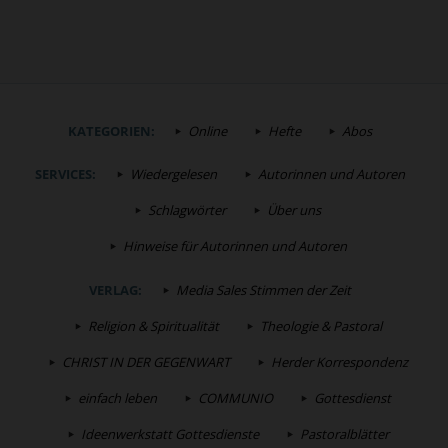
KATEGORIEN:
Online
Hefte
Abos
SERVICES:
Wiedergelesen
Autorinnen und Autoren
Schlagwörter
Über uns
Hinweise für Autorinnen und Autoren
VERLAG:
Media Sales Stimmen der Zeit
Religion & Spiritualität
Theologie & Pastoral
CHRIST IN DER GEGENWART
Herder Korrespondenz
einfach leben
COMMUNIO
Gottesdienst
Ideenwerkstatt Gottesdienste
Pastoralblätter