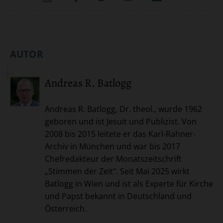
Word
Teilen
Teilen
Whatsapp
Mailen
Überschrift
AUTOR
Artikel-
Andreas R. Batlogg
Infos
Andreas R. Batlogg, Dr. theol., wurde 1962
geboren und ist Jesuit und Publizist. Von
2008 bis 2015 leitete er das Karl-Rahner-
Archiv in München und war bis 2017
Chefredakteur der Monatszeitschrift
„Stimmen der Zeit“. Seit Mai 2025 wirkt
Batlogg in Wien und ist als Experte für Kirche
und Papst bekannt in Deutschland und
Österreich.