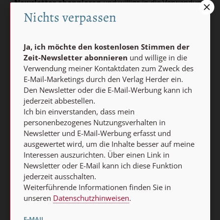
Newsletter abonnieren
und willige in die Verwendung
Nichts verpassen
meiner Kontaktdaten zum Zweck des E-Mail-Marketings
durch den Verlag Herder ein. Den Newsletter oder die E-
Mail-Werbung kann ich jederzeit abbestellen.
Ja, ich möchte den kostenlosen Stimmen der
Ich bin einverstanden, dass mein personenbezogenes
Zeit-Newsletter abonnieren
und willige in die
Nutzungsverhalten in Newsletter und E-Mail-Werbung
Verwendung meiner Kontaktdaten zum Zweck des
erfasst und ausgewertet wird, um die Inhalte besser auf
E-Mail-Marketings durch den Verlag Herder ein.
meine Interessen auszurichten. Über einen Link in
Den Newsletter oder die E-Mail-Werbung kann ich
Newsletter oder E-Mail kann ich diese Funktion jederzeit
jederzeit abbestellen.
ausschalten.
Ich bin einverstanden, dass mein
Weiterführende Informationen finden Sie in unseren
personenbezogenes Nutzungsverhalten in
Datenschutzhinweisen
.
Newsletter und E-Mail-Werbung erfasst und
ausgewertet wird, um die Inhalte besser auf meine
Interessen auszurichten. Über einen Link in
E-MAIL
Newsletter oder E-Mail kann ich diese Funktion
jederzeit ausschalten.
Weiterführende Informationen finden Sie in
unseren
Datenschutzhinweisen
.
Jetzt anmelden
E-MAIL