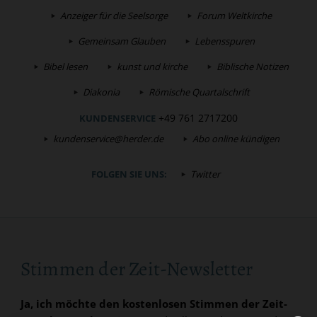
Anzeiger für die Seelsorge
Forum Weltkirche
Gemeinsam Glauben
Lebensspuren
Bibel lesen
kunst und kirche
Biblische Notizen
Diakonia
Römische Quartalschrift
+49 761 2717200
KUNDENSERVICE
kundenservice@herder.de
Abo online kündigen
FOLGEN SIE UNS:
Twitter
Stimmen der Zeit-Newsletter
Ja, ich möchte den kostenlosen Stimmen der Zeit-