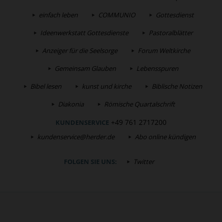
einfach leben
COMMUNIO
Gottesdienst
Ideenwerkstatt Gottesdienste
Pastoralblätter
Anzeiger für die Seelsorge
Forum Weltkirche
Gemeinsam Glauben
Lebensspuren
Bibel lesen
kunst und kirche
Biblische Notizen
Diakonia
Römische Quartalschrift
+49 761 2717200
KUNDENSERVICE
kundenservice@herder.de
Abo online kündigen
FOLGEN SIE UNS:
Twitter