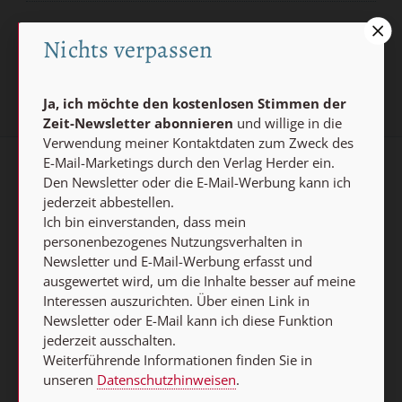
Jetzt anmelden
Nichts verpassen
Ja, ich möchte den kostenlosen Stimmen der
Zeit-Newsletter abonnieren
und willige in die
Verwendung meiner Kontaktdaten zum Zweck des
E-Mail-Marketings durch den Verlag Herder ein.
AGB und Widerrufsbelehrung
Datenschutz
Den Newsletter oder die E-Mail-Werbung kann ich
jederzeit abbestellen.
Barrierefreiheit
Impressum
Ich bin einverstanden, dass mein
personenbezogenes Nutzungsverhalten in
Newsletter und E-Mail-Werbung erfasst und
Vertrag widerrufen
ausgewertet wird, um die Inhalte besser auf meine
Interessen auszurichten. Über einen Link in
Abo online kündigen
Newsletter oder E-Mail kann ich diese Funktion
jederzeit ausschalten.
Weiterführende Informationen finden Sie in
unseren
Datenschutzhinweisen
.