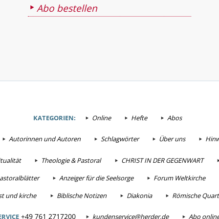
Abo bestellen
KATEGORIEN:
Online
Hefte
Abos
Autorinnen und Autoren
Schlagwörter
Über uns
Hinw
tualität
Theologie & Pastoral
CHRIST IN DER GEGENWART
astoralblätter
Anzeiger für die Seelsorge
Forum Weltkirche
t und kirche
Biblische Notizen
Diakonia
Römische Quarta
+49 761 2717200
RVICE
kundenservice@herder.de
Abo onlin