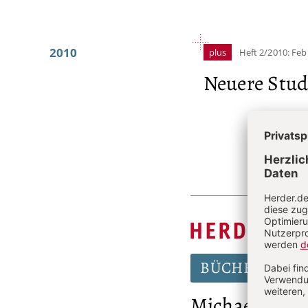
2010
plus
Heft 2/2010: Feb
Neuere Studi
:
BÜCHER
Michael Hainz