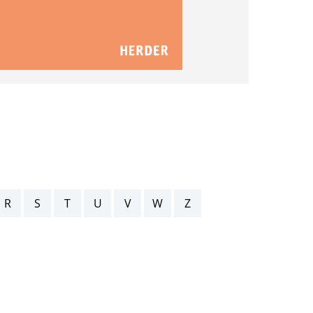
R
S
T
U
V
W
Z