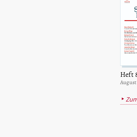
Heft 
:
August
Zum