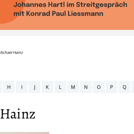
ichael Hainz
H
I
J
K
L
M
N
O
P
Q
 Hainz