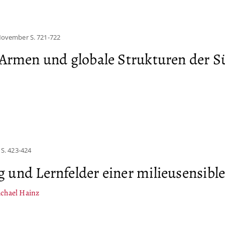
 November
S. 721-722
 Armen und globale Strukturen der 
S. 423-424
 und Lernfelder einer milieusensibl
chael Hainz