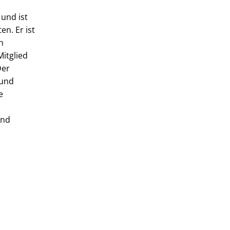
und ist
en. Er ist
n
Mitglied
Der
 und
e
und