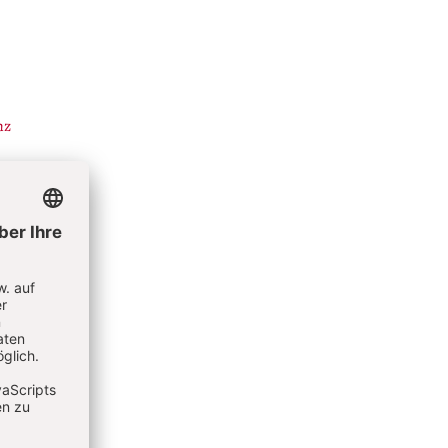
nz
lagsangebot