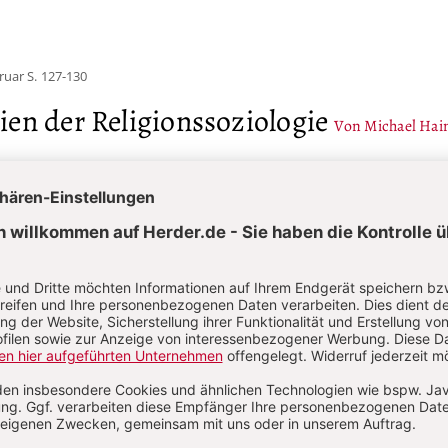
ruar
S. 127-130
en der Religionssoziologie
Von Michael Hai
Ver
 auf Herder.de