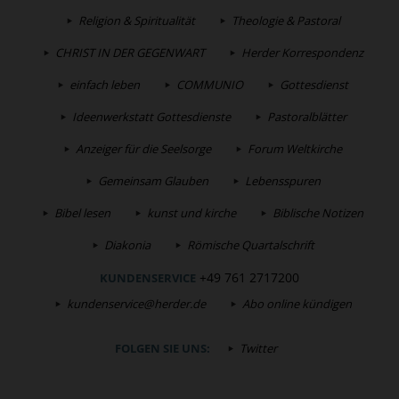
Religion & Spiritualität
Theologie & Pastoral
CHRIST IN DER GEGENWART
Herder Korrespondenz
einfach leben
COMMUNIO
Gottesdienst
Ideenwerkstatt Gottesdienste
Pastoralblätter
Anzeiger für die Seelsorge
Forum Weltkirche
Gemeinsam Glauben
Lebensspuren
Bibel lesen
kunst und kirche
Biblische Notizen
Diakonia
Römische Quartalschrift
+49 761 2717200
KUNDENSERVICE
kundenservice@herder.de
Abo online kündigen
FOLGEN SIE UNS:
Twitter