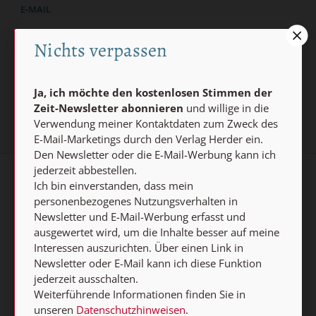
E-MAIL
Nichts verpassen
Jetzt anmelden
Ja, ich möchte den kostenlosen Stimmen der
Zeit-Newsletter abonnieren
und willige in die
Verwendung meiner Kontaktdaten zum Zweck des
E-Mail-Marketings durch den Verlag Herder ein.
Den Newsletter oder die E-Mail-Werbung kann ich
jederzeit abbestellen.
Ich bin einverstanden, dass mein
AGB und Widerrufsbelehrung
Datenschutz
personenbezogenes Nutzungsverhalten in
Barrierefreiheit
Impressum
Newsletter und E-Mail-Werbung erfasst und
ausgewertet wird, um die Inhalte besser auf meine
Interessen auszurichten. Über einen Link in
Vertrag widerrufen
Newsletter oder E-Mail kann ich diese Funktion
jederzeit ausschalten.
Abo online kündigen
Weiterführende Informationen finden Sie in
unseren
Datenschutzhinweisen
.