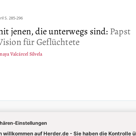
ril
S. 285-296
it jenen, die unterwegs sind
:
Papst
Vision für Geflüchtete
aya Valcárcel Silvela