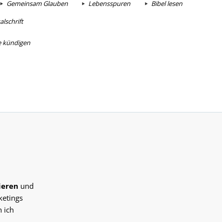
Gemeinsam Glauben
Lebensspuren
Bibel lesen
lschrift
e kündigen
ieren
und
ketings
 ich