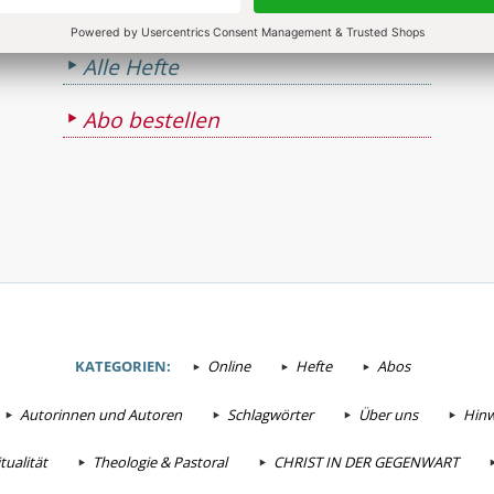
Alle Hefte
Abo bestellen
KATEGORIEN:
Online
Hefte
Abos
Autorinnen und Autoren
Schlagwörter
Über uns
Hinw
tualität
Theologie & Pastoral
CHRIST IN DER GEGENWART