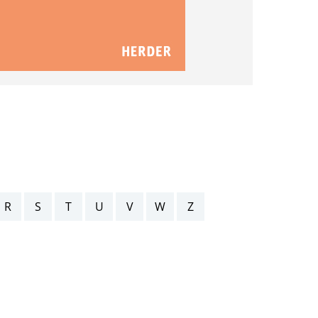
R
S
T
U
V
W
Z