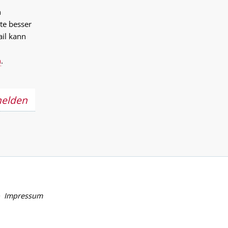
n
te besser
ail kann
n
.
melden
Impressum