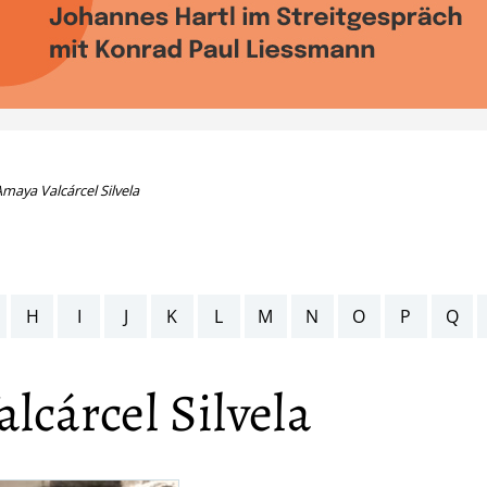
maya Valcárcel Silvela
H
I
J
K
L
M
N
O
P
Q
lcárcel Silvela