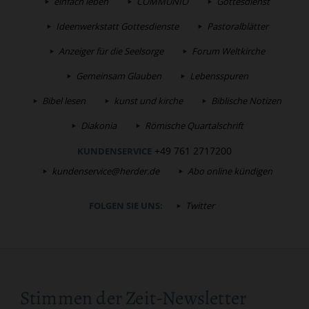
einfach leben
COMMUNIO
Gottesdienst
Ideenwerkstatt Gottesdienste
Pastoralblätter
Anzeiger für die Seelsorge
Forum Weltkirche
Gemeinsam Glauben
Lebensspuren
Bibel lesen
kunst und kirche
Biblische Notizen
Diakonia
Römische Quartalschrift
+49 761 2717200
KUNDENSERVICE
kundenservice@herder.de
Abo online kündigen
FOLGEN SIE UNS:
Twitter
Stimmen der Zeit-Newsletter