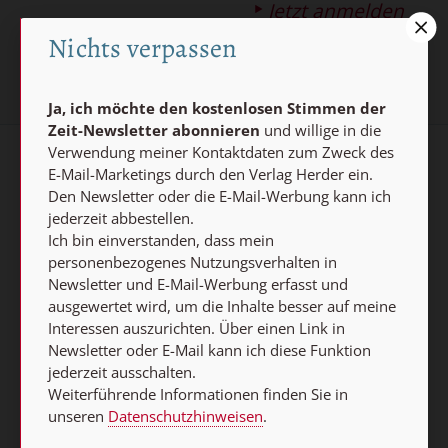
Jetzt anmelden
Nichts verpassen
Ja, ich möchte den kostenlosen Stimmen der
Zeit-Newsletter abonnieren
und willige in die
Verwendung meiner Kontaktdaten zum Zweck des
E-Mail-Marketings durch den Verlag Herder ein.
AGB und Widerrufsbelehrung
Datenschutz
Den Newsletter oder die E-Mail-Werbung kann ich
Barrierefreiheit
Impressum
jederzeit abbestellen.
Ich bin einverstanden, dass mein
personenbezogenes Nutzungsverhalten in
Vertrag widerrufen
Newsletter und E-Mail-Werbung erfasst und
ausgewertet wird, um die Inhalte besser auf meine
Abo online kündigen
Interessen auszurichten. Über einen Link in
Newsletter oder E-Mail kann ich diese Funktion
jederzeit ausschalten.
Weiterführende Informationen finden Sie in
unseren
Datenschutzhinweisen
.