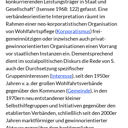
konkurrierenden Leistungsträger in Staat und
Gesellschaft“ (Isensee 1968: 122) gefasst. Eine
verbändeorientierte Interpretation räumt im
Rahmen einer neo-korporatistischen Organisation
von Wohlfahrtspflege (
Korporatismus
) frei-
gemeinnützigen oder inzwischen auch privat-
gewinnorientierten Organisationen einen Vorrang
vor staatlichen Instanzen ein. Dementsprechend
dient im sozialpolitischen Diskurs die Rede von S.
auch der Durchsetzung spezifischer
Gruppeninteressen (
Interesse
), seit den 1950er
Jahren v. a. der großen Wohlfahrtsverbände
gegenüber den Kommunen (
Gemeinde
), in den
1970ern neu entstandener kleiner
Selbsthilfegruppen und Initiativen gegenüber den
etablierten Verbänden, schließlich seit den 2000er
Jahren marktförmiger und gewinnorientierter
Akteure gegenüber dem herkömmlichen