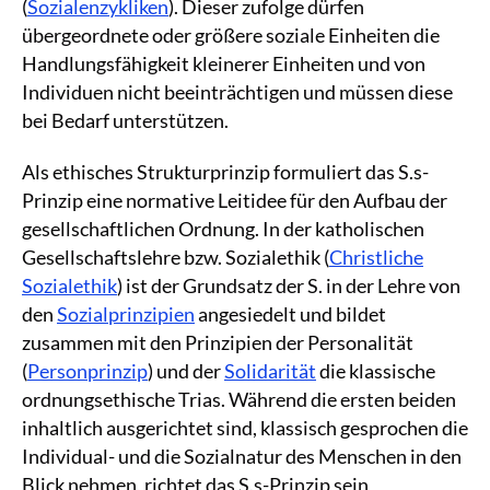
(
Sozialenzykliken
). Dieser zufolge dürfen
übergeordnete oder größere soziale Einheiten die
Handlungsfähigkeit kleinerer Einheiten und von
Individuen nicht beeinträchtigen und müssen diese
bei Bedarf unterstützen.
Als ethisches Strukturprinzip formuliert das S.s-
Prinzip eine normative Leitidee für den Aufbau der
gesellschaftlichen Ordnung. In der katholischen
Gesellschaftslehre bzw. Sozialethik (
Christliche
Sozialethik
) ist der Grundsatz der S. in der Lehre von
den
Sozialprinzipien
angesiedelt und bildet
zusammen mit den Prinzipien der Personalität
(
Personprinzip
) und der
Solidarität
die klassische
ordnungsethische Trias. Während die ersten beiden
inhaltlich ausgerichtet sind, klassisch gesprochen die
Individual- und die Sozialnatur des Menschen in den
Blick nehmen, richtet das S.s-Prinzip sein