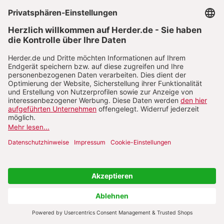
Mithilfe in keiner Weise zu entbehren ist“ (Eucken
2004: 348). Dies ist aus ökonomischer Sicht insb.
dann der Fall, wenn
Marktversagen
, etwa in Form
von Kartellabsprachen, Betrug oder
unkompensierten Umweltschäden, vorliegt. Ist ein
Staat wie Deutschland föderal organisiert oder Teil
eines organisierten
Staatenverbundes
wie der
EU
,
sollen nach dem S.s-Prinzip möglichst viele
Kompetenzen auf der untersten, d. h. z. B. auf der
kommunalen Ebene, angesiedelt sein. Höhere
Ebenen, wie die supranationale Ebene
(
Supranationalität
), sollen nur eingeschaltet werden,
insoweit sich ein gemeinsames Problem auf der
nächstniedrigeren Ebene, also in den EU-
Mitgliedstaaten, nicht lösen lässt. Stehen dem
zuständigen politischen Akteur mehrere
erfolgversprechende Lösungsansätze zur Verfügung,
erfordert S. außerdem die Wahl desjenigen Ansatzes,