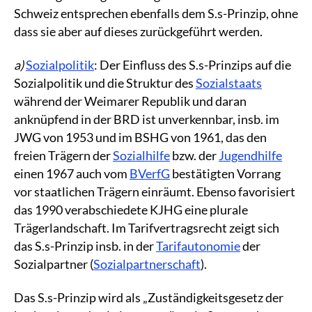
Schweiz entsprechen ebenfalls dem S.s-Prinzip, ohne
dass sie aber auf dieses zurückgeführt werden.
a)
Sozialpolitik
: Der Einfluss des S.s-Prinzips auf die
Sozialpolitik und die Struktur des
Sozialstaats
während der Weimarer Republik und daran
anknüpfend in der BRD ist unverkennbar, insb. im
JWG von 1953 und im BSHG von 1961, das den
freien Trägern der
Sozialhilfe
bzw. der
Jugendhilfe
einen 1967 auch vom
BVerfG
bestätigten Vorrang
vor staatlichen Trägern einräumt. Ebenso favorisiert
das 1990 verabschiedete KJHG eine plurale
Trägerlandschaft. Im Tarifvertragsrecht zeigt sich
das S.s-Prinzip insb. in der
Tarifautonomie
der
Sozialpartner (
Sozialpartnerschaft
).
Das S.s-Prinzip wird als „Zuständigkeitsgesetz der