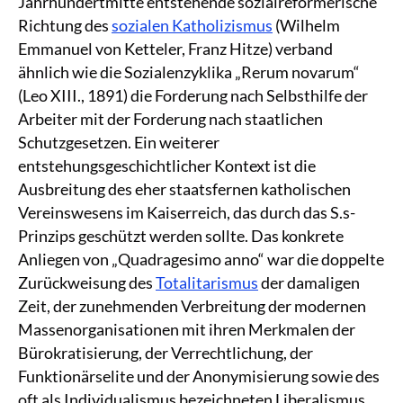
Jahrhundertmitte entstehende sozialreformerische
Richtung des
sozialen Katholizismus
(Wilhelm
Emmanuel von Ketteler, Franz Hitze) verband
ähnlich wie die Sozialenzyklika „Rerum novarum“
(Leo XIII., 1891) die Forderung nach Selbsthilfe der
Arbeiter mit der Forderung nach staatlichen
Schutzgesetzen. Ein weiterer
entstehungsgeschichtlicher Kontext ist die
Ausbreitung des eher staatsfernen katholischen
Vereinswesens im Kaiserreich, das durch das S.s-
Prinzips geschützt werden sollte. Das konkrete
Anliegen von „Quadragesimo anno“ war die doppelte
Zurückweisung des
Totalitarismus
der damaligen
Zeit, der zunehmenden Verbreitung der modernen
Massenorganisationen mit ihren Merkmalen der
Bürokratisierung, der Verrechtlichung, der
Funktionärselite und der Anonymisierung sowie des
oft als Individualismus bezeichneten Liberalismus.