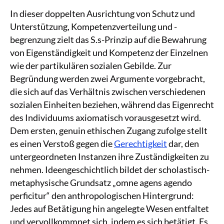
In dieser doppelten Ausrichtung von Schutz und
Unterstützung, Kompetenzverteilung und -
begrenzung zielt das S.s-Prinzip auf die Bewahrung
von Eigenständigkeit und Kompetenz der Einzelnen
wie der partikulären sozialen Gebilde. Zur
Begründung werden zwei Argumente vorgebracht,
die sich auf das Verhältnis zwischen verschiedenen
sozialen Einheiten beziehen, während das Eigenrecht
des Individuums axiomatisch vorausgesetzt wird.
Dem ersten, genuin ethischen Zugang zufolge stellt
es einen Verstoß gegen die
Gerechtigkeit
dar, den
untergeordneten Instanzen ihre Zuständigkeiten zu
nehmen. Ideengeschichtlich bildet der scholastisch-
metaphysische Grundsatz „omne agens agendo
perficitur“ den anthropologischen Hintergrund:
Jedes auf Betätigung hin angelegte Wesen entfaltet
und vervollkommnet sich, indem es sich betätigt. Es