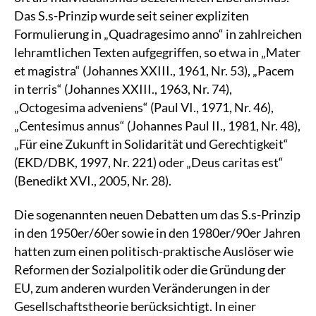
Das S.s-Prinzip wurde seit seiner expliziten
Formulierung in „Quadragesimo anno“ in zahlreichen
lehramtlichen Texten aufgegriffen, so etwa in „Mater
et magistra“ (Johannes XXIII., 1961, Nr. 53), „Pacem
in terris“ (Johannes XXIII., 1963, Nr. 74),
„Octogesima adveniens“ (Paul VI., 1971, Nr. 46),
„Centesimus annus“ (Johannes Paul II., 1981, Nr. 48),
„Für eine Zukunft in Solidarität und Gerechtigkeit“
(EKD/DBK, 1997, Nr. 221) oder „Deus caritas est“
(Benedikt XVI., 2005, Nr. 28).
Die sogenannten neuen Debatten um das S.s-Prinzip
in den 1950er/60er sowie in den 1980er/90er Jahren
hatten zum einen politisch-praktische Auslöser wie
Reformen der Sozialpolitik oder die Gründung der
EU, zum anderen wurden Veränderungen in der
Gesellschaftstheorie berücksichtigt. In einer