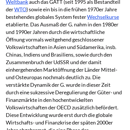
Weltbank
auch das GATT (seit 1995 als Bestandteil
der
WTO
) sowie ein bis in die frühen 1970er Jahre
bestehendes globales System fester
Wechselkurse
etablierte. Das Ausmaß der G. nahm in den 1980er
und 1990er Jahren durch die wirtschaftliche
Öffnung vormals weitgehend geschlossener
Volkswirtschaften in Asien und Südamerika, insb.
Chinas, Indiens und Brasiliens, sowie durch den
Zusammenbruch der UdSSR und der damit
einhergehenden Marktöffnung der Länder Mittel-
und Osteuropas nochmals deutlich zu. Die
verstärkte Dynamik der G. wurde in dieser Zeit
durch eine sukzessive Deregulierung der Güter- und
Finanzmärkte in den hochentwickelten
Volkswirtschaften der OECD zusätzlich befördert.
Diese Entwicklung wurde erst durch die globale
Wirtschafts- und Finanzkrise der späten 2000er