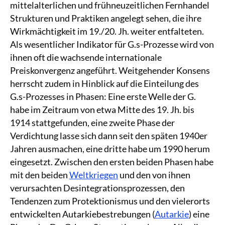
mittelalterlichen und frühneuzeitlichen Fernhandel
Strukturen und Praktiken angelegt sehen, die ihre
Wirkmächtigkeit im 19./20. Jh. weiter entfalteten.
Als wesentlicher Indikator für G.s-Prozesse wird von
ihnen oft die wachsende internationale
Preiskonvergenz angeführt. Weitgehender Konsens
herrscht zudem in Hinblick auf die Einteilung des
G.s-Prozesses in Phasen: Eine erste Welle der G.
habe im Zeitraum von etwa Mitte des 19. Jh. bis
1914 stattgefunden, eine zweite Phase der
Verdichtung lasse sich dann seit den späten 1940er
Jahren ausmachen, eine dritte habe um 1990 herum
eingesetzt. Zwischen den ersten beiden Phasen habe
mit den beiden
Weltkriegen
und den von ihnen
verursachten Desintegrationsprozessen, den
Tendenzen zum Protektionismus und den vielerorts
entwickelten Autarkiebestrebungen (
Autarkie
) eine