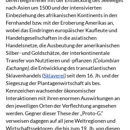
deren Beginn eher mit der Entdeckung des Seeweges
nach Asien um 1500 und der intensivierten
Einbeziehung des afrikanischen Kontinents in den
Fernhandel bzw. mit der Eroberung Amerikas an,
wobei das Eindringen europäischer Kaufleute und
Handelsgesellschaften in die asiatischen
Handelsnetze, die Ausbeutung der amerikanischen
Silber- und Goldschätze, der interkontinentale
Transfer von Nutztieren und -pflanzen
(Columbian
Exchange)
, die Entwicklung des transatlantischen
Sklavenhandels (
Sklaverei
) seit dem 16. Jh. und der
Siegeszug der Plantagenwirtschaft als bes.
Kennzeichen wachsender ökonomischer
Interaktionen mit ihren enormen Auswirkungen an
den jeweiligen Orten der Verflechtung angesehen
werden. Gegner dieser These der „Proto-G.“
verweisen dagegen auf all jene Weltregionen und
Wirtschaftssektoren, die bis zum 19. Jh. von diesen