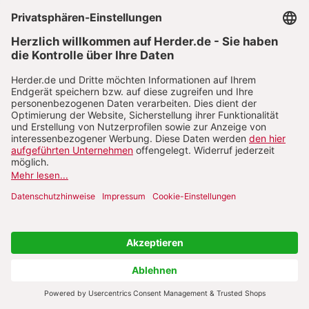
2.2 Internationale Finanzmärkte
Die G. der
Finanzmärkte
manifestiert sich in einem
rasanten Wachstum des internationalen
Kapitalverkehrs. Das Volumen international
gehandelter Finanzaktiva in Form von Bankaktiva,
Schuldverschreibungen und Aktien ist seit den
1980er Jahren noch rasanter angestiegen als der
Weltgüterhandel und ist in etwa dreimal so schnell
gewachsen wie das Weltsozialprodukt. Dabei ist die
Summe aller grenzüberschreitenden Forderungen
und Verbindlichkeiten allein seit Mitte der 1990er
Jahre bis zum Beginn der
Finanzmarktkrise
im Jahre
2007 von rund 130 % auf etwa 280 % des
Weltsozialprodukts angestiegen. In den Jahren nach
der Krise hat sich diese Dynamik zunächst wieder
verlangsamt, wobei v. a. die Kapitalströme in die