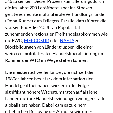
5 % zu senken. Dieser Prozess kam allerdings durch
die im Jahre 2001 eröffnete, aber ins Stocken
geratene, neunte multilaterale Verhandlungsrunde
(Doha-Runde) zum Erliegen. Parallel dazu führen die
v. a. seit Ende des 20. Jh. an Popularität
zunehmenden regionalen Freihandelsabkommen wie
die EWG,
MERCOSUR
oder
NAFTA
zu
Blockbildungen von Ländergruppen, die einer
weiteren multilateralen Handelsliberalisierung im
Rahmen der WTO im Wege stehen können.
Die meisten Schwellenländer, die sich seit den
1980er Jahren bes. stark dem internationalen
Handel geöffnet haben, wiesen in der Folge
signifikant höhere Wachstumsraten auf als jene
Länder, die ihre Handelsbeziehungen weniger stark
globalisiert haben. Dabei kam es zu einem
erheblichen Rückgang der Armut sowie einer