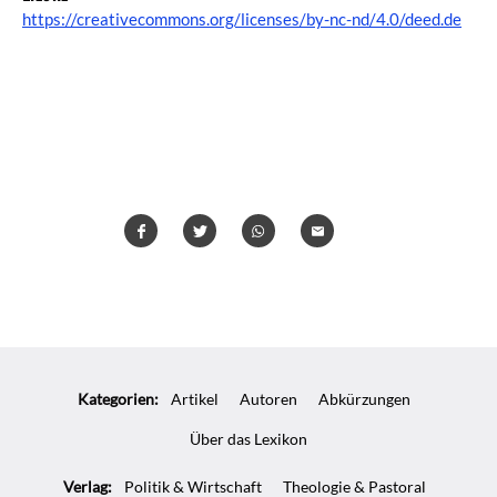
https://creativecommons.org/licenses/by-nc-nd/4.0/deed.de
Teilen
Teilen
Whatsapp
Mailen
Überschrift
Artikel-
Kategorien:
Artikel
Autoren
Abkürzungen
Infos
Über das Lexikon
Verlag:
Politik & Wirtschaft
Theologie & Pastoral