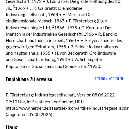
Gesellschaft, 1972 • J. Fourastié: Die große Hoffnung des 20.
3
Jh.,
1969 • J. K. Galbraith: Die moderne
Industriegesellschaft, 1968 • H. Marcuse: Der
eindimensionale Mensch, 1967 • F. Fürstenberg (Hg.):
2
Industriesoziologie I-III,
1966–1975 • C. Kerr u. a.: Der
Mensch in der industriellen Gesellschaft, 1966 • R. Bendix:
Herrschaft und Industriearbeit, 1960 • H. Freyer: Theorie des
gegenwärtigen Zeitalters, 1955 • B. Seidel: Industrialismus
und Kapitalismus, 1955 • H. von Beckerath: Großindustrie
und Gesellschaftsordnung, 1954 • J. A. Schumpeter:
2
Kapitalismus, Sozialismus und Demokratie,
1950.
Empfohlene Zitierweise
ZITATION KOPIEREN
F. Fürstenberg: Industriegesellschaft, Version 08.06.2022,
8
09:10 Uhr, in: Staatslexikon
online, URL:
https://www.herder.de/staatslexikon/artikel/industriegesellscha
(abgerufen: 09.08.2026)
Lizenz