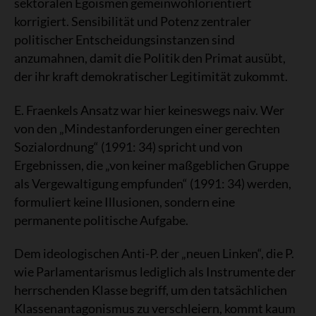
sektoralen Egoismen gemeinwohlorientiert
korrigiert. Sensibilität und Potenz zentraler
politischer Entscheidungsinstanzen sind
anzumahnen, damit die Politik den Primat ausübt,
der ihr kraft demokratischer Legitimität zukommt.
E. Fraenkels Ansatz war hier keineswegs naiv. Wer
von den „Mindestanforderungen einer gerechten
Sozialordnung“ (1991: 34) spricht und von
Ergebnissen, die „von keiner maßgeblichen Gruppe
als Vergewaltigung empfunden“ (1991: 34) werden,
formuliert keine Illusionen, sondern eine
permanente politische Aufgabe.
Dem ideologischen Anti-P. der „neuen Linken“, die P.
wie Parlamentarismus lediglich als Instrumente der
herrschenden Klasse begriff, um den tatsächlichen
Klassenantagonismus zu verschleiern, kommt kaum