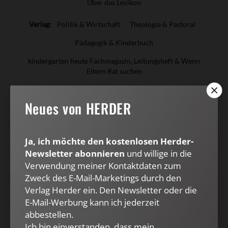
Über das Lexikon
Verlag:
Politik & Wirtschaft
Theologie & Pastoral
Pädagogik & Kinderbuch
kindergarten heute Fachmagazin, Leitungsheft & Wenn
Eltern Rat suchen
Herder Korrespondenz
Stimmen der Zeit
COMMUNIO
Neues von HERDER
Amosinternational
Biblische Notizen
Diakonia
Römische Quartalschrift
Ja, ich möchte den kostenlosen Herder-
ANTIKE WELT & Archäologie in Deutschland
Newsletter abonnieren
und willige in die
G/GESCHICHTE
Verwendung meiner Kontaktdaten zum
Zweck des E-Mail-Marketings durch den
Kundenservice
+49 761 2717200
kundenservice@herder.de
Verlag Herder ein. Den Newsletter oder die
E-Mail-Werbung kann ich jederzeit
Abo online kündigen
abbestellen.
Ich bin einverstanden, dass mein