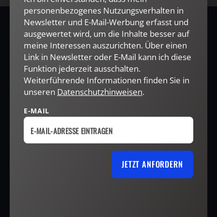
personenbezogenes Nutzungsverhalten in
Newsletter und E-Mail-Werbung erfasst und
ausgewertet wird, um die Inhalte besser auf
Neues von HERDER
meine Interessen auszurichten. Über einen
Link in Newsletter oder E-Mail kann ich diese
Funktion jederzeit ausschalten.
Ja, ich möchte den kostenlosen Herder-Newsletter abonnieren
und willige in die Verwendung meiner Kontaktdaten zum
Weiterführende Informationen finden Sie in
Zweck des E-Mail-Marketings durch den Verlag Herder ein.
unseren
Datenschutzhinweisen
.
Den Newsletter oder die E-Mail-Werbung kann ich jederzeit
abbestellen.
E-MAIL
Ich bin einverstanden, dass mein personenbezogenes
Nutzungsverhalten in Newsletter und E-Mail-Werbung erfasst
und ausgewertet wird, um die Inhalte besser auf meine
Interessen auszurichten. Über einen Link in Newsletter oder E-
Mail kann ich diese Funktion jederzeit ausschalten.
JETZT ANFORDERN
Weiterführende Informationen finden Sie in unseren
Datenschutzhinweisen
.
E-MAIL