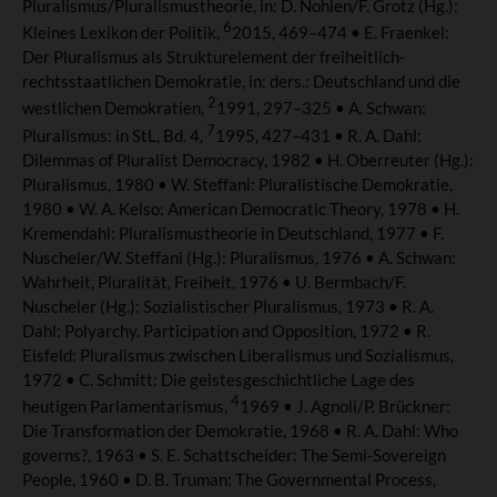
Pluralismus/Pluralismustheorie, in: D. Nohlen/F. Grotz (Hg.):
6
Kleines Lexikon der Politik,
2015, 469–474 • E. Fraenkel:
Der Pluralismus als Strukturelement der freiheitlich-
rechtsstaatlichen Demokratie, in: ders.: Deutschland und die
2
westlichen Demokratien,
1991, 297–325 • A. Schwan:
7
Pluralismus: in StL, Bd. 4,
1995, 427–431 • R. A. Dahl:
Dilemmas of Pluralist Democracy, 1982 • H. Oberreuter (Hg.):
Pluralismus, 1980 • W. Steffani: Pluralistische Demokratie,
1980 • W. A. Kelso: American Democratic Theory, 1978 • H.
Kremendahl: Pluralismustheorie in Deutschland, 1977 • F.
Nuscheler/W. Steffani (Hg.): Pluralismus, 1976 • A. Schwan:
Wahrheit, Pluralität, Freiheit, 1976 • U. Bermbach/F.
Nuscheler (Hg.): Sozialistischer Pluralismus, 1973 • R. A.
Dahl: Polyarchy. Participation and Opposition, 1972 • R.
Eisfeld: Pluralismus zwischen Liberalismus und Sozialismus,
1972 • C. Schmitt: Die geistesgeschichtliche Lage des
4
heutigen Parlamentarismus,
1969 • J. Agnoli/P. Brückner:
Die Transformation der Demokratie, 1968 • R. A. Dahl: Who
governs?, 1963 • S. E. Schattscheider: The Semi-Sovereign
People, 1960 • D. B. Truman: The Governmental Process,