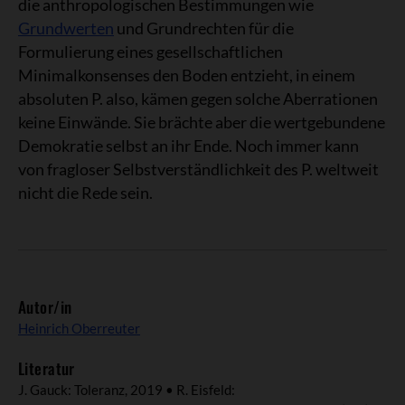
die anthropologischen Bestimmungen wie
Grundwerten
und Grundrechten für die
Formulierung eines gesellschaftlichen
Minimalkonsenses den Boden entzieht, in einem
absoluten P. also, kämen gegen solche Aberrationen
keine Einwände. Sie brächte aber die wertgebundene
Demokratie selbst an ihr Ende. Noch immer kann
von fragloser Selbstverständlichkeit des P. weltweit
nicht die Rede sein.
Autor/in
Heinrich Oberreuter
Literatur
J. Gauck: Toleranz, 2019 • R. Eisfeld: