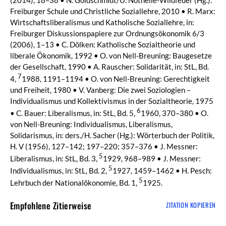
(2014), 18–38 • N. Goldschmidt/U. Nothelle-Wildfeuer (Hg.):
Freiburger Schule und Christliche Soziallehre, 2010 • R. Marx:
Wirtschaftsliberalismus und Katholische Soziallehre, in:
Freiburger Diskussionspapiere zur Ordnungsökonomik 6/3
(2006), 1–13 • C. Dölken: Katholische Sozialtheorie und
liberale Ökonomik, 1992 • O. von Nell-Breuning: Baugesetze
der Gesellschaft, 1990 • A. Rauscher: Solidarität, in: StL, Bd.
7
4,
1988, 1191–1194 • O. von Nell-Breuning: Gerechtigkeit
und Freiheit, 1980 • V. Vanberg: Die zwei Soziologien –
Individualismus und Kollektivismus in der Sozialtheorie, 1975
6
• C. Bauer: Liberalismus, in: StL, Bd. 5,
1960, 370–380 • O.
von Nell-Breuning: Individualismus, Liberalismus,
Solidarismus, in: ders./H. Sacher (Hg.): Wörterbuch der Politik,
H. V (1956), 127–142; 197–220; 357–376 • J. Messner:
5
Liberalismus, in: StL, Bd. 3,
1929, 968–989 • J. Messner:
5
Individualismus, in: StL, Bd. 2,
1927, 1459–1462 • H. Pesch:
5
Lehrbuch der Nationalökonomie, Bd. 1,
1925.
Empfohlene Zitierweise
ZITATION KOPIEREN