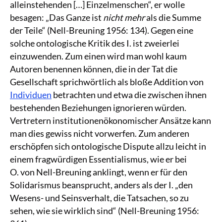
alleinstehenden […] Einzelmenschen“, er wolle
besagen: „Das Ganze ist
nicht mehr
als die Summe
der Teile“ (Nell-Breuning 1956: 134). Gegen eine
solche ontologische Kritik des I. ist zweierlei
einzuwenden. Zum einen wird man wohl kaum
Autoren benennen können, die in der Tat die
Gesellschaft sprichwörtlich als bloße Addition von
Individuen
betrachten und etwa die zwischen ihnen
bestehenden Beziehungen ignorieren würden.
Vertretern institutionenökonomischer Ansätze kann
man dies gewiss nicht vorwerfen. Zum anderen
erschöpfen sich ontologische Dispute allzu leicht in
einem fragwürdigen Essentialismus, wie er bei
O. von Nell-Breuning anklingt, wenn er für den
Solidarismus beansprucht, anders als der I. „den
Wesens- und Seinsverhalt, die Tatsachen, so zu
sehen, wie sie wirklich sind“ (Nell-Breuning 1956: