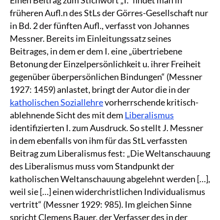
früheren Aufl.n des StLs der Görres-Gesellschaft nur
in Bd. 2 der fünften Aufl., verfasst von Johannes
Messner. Bereits im Einleitungssatz seines
Beitrages, in dem er dem I. eine „übertriebene
Betonung der Einzelpersönlichkeit u. ihrer Freiheit
gegenüber überpersönlichen Bindungen“ (Messner
1927: 1459) anlastet, bringt der Autor die in der
katholischen Soziallehre
vorherrschende kritisch-
ablehnende Sicht des mit dem
Liberalismus
identifizierten I. zum Ausdruck. So stellt J. Messner
in dem ebenfalls von ihm für das StL verfassten
Beitrag zum Liberalismus fest: „Die Weltanschauung
des Liberalismus muss vom Standpunkt der
katholischen Weltanschauung abgelehnt werden […],
weil sie […] einen widerchristlichen Individualismus
vertritt“ (Messner 1929: 985). Im gleichen Sinne
spricht Clemens Bauer, der Verfasser des in der