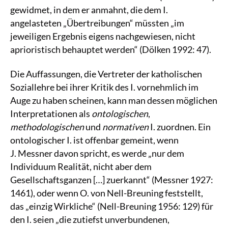
gewidmet, in dem er anmahnt, die dem I.
angelasteten „Übertreibungen“ müssten „im
jeweiligen Ergebnis eigens nachgewiesen, nicht
aprioristisch behauptet werden“ (Dölken 1992: 47).
Die Auffassungen, die Vertreter der katholischen
Soziallehre bei ihrer Kritik des I. vornehmlich im
Auge zu haben scheinen, kann man dessen möglichen
Interpretationen als
ontologischen
,
methodologischen
und
normativen
I. zuordnen. Ein
ontologischer I. ist offenbar gemeint, wenn
J. Messner davon spricht, es werde „nur dem
Individuum Realität, nicht aber dem
Gesellschaftsganzen […] zuerkannt“ (Messner 1927:
1461), oder wenn O. von Nell-Breuning feststellt,
das „einzig Wirkliche“ (Nell-Breuning 1956: 129) für
den I. seien „die zutiefst unverbundenen,