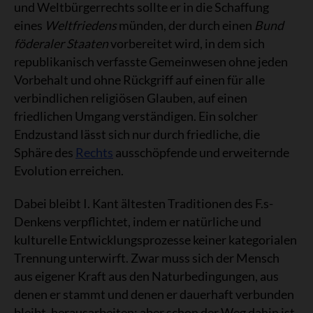
und Weltbürgerrechts sollte er in die Schaffung
eines
Weltfriedens
münden, der durch einen
Bund
föderaler Staaten
vorbereitet wird, in dem sich
republikanisch verfasste Gemeinwesen ohne jeden
Vorbehalt und ohne Rückgriff auf einen für alle
verbindlichen religiösen Glauben, auf einen
friedlichen Umgang verständigen. Ein solcher
Endzustand lässt sich nur durch friedliche, die
Sphäre des
Rechts
ausschöpfende und erweiternde
Evolution erreichen.
Dabei bleibt I. Kant ältesten Traditionen des F.s-
Denkens verpflichtet, indem er natürliche und
kulturelle Entwicklungsprozesse keiner kategorialen
Trennung unterwirft. Zwar muss sich der Mensch
aus eigener Kraft aus den Naturbedingungen, aus
denen er stammt und denen er dauerhaft verbunden
bleibt, herausarbeiten; aber schon der Weg dahin ist