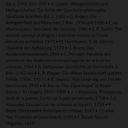
Bd. 6, 1983, 265–393 • K. Löwith: Weltgeschichte und
Heilsgeschehen. Zur Kritik der Geschichtsphilosophie,
Sämtliche Schriften, Bd. 2, 1983 • G. Anders: Die
Antiquiertheit des Menschen, 2 Bde., 1956 und 1980 • C. de
Montesquieu: Vom Geist der Gesetze, 1980 • E. R. Dodds: The
ancient concept of progress and other essays on Greek
literature and belief, 1973 • M. Horkheimer/T. W. Adorno:
Dialektik der Aufklärung, 1970 • G. Bruno: Das
Aschermittwochsmahl, 1969 • C. Perrault: Parallèle des
anciens et des modernes en ce qui regarde les arts et les
sciences, 1964 • B. Delfgauuw: Geschichte als Fortschritt, 3
Bde., 1962–66 • K. R. Popper: Die offene Gesellschaft und ihre
Feinde, 2 Bde., 1957 f. • K. Jaspers: Vom Ursprung und Ziel der
Geschichte, 1949 • R. Bacon: The „Opus majus“ of Roger
Bacon, I–III (Suppl.), 1897–1900 • J.-J. Rousseau: Principes du
droit de la guerre. Ècrits sur la paix perpétuelle, 1758 • J.-J.
Rousseau: Discours sur les sciences et les arts, 1750 • P.
Bayle: Dictionnaire historique et critique, 1697 • J. Locke:
Two Treatises of Government, 1690 • F. Bacon: Novum
Organon, 1650.