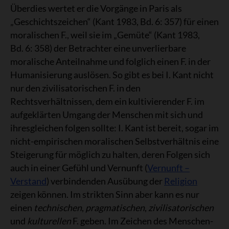
Überdies wertet er die Vorgänge in Paris als
„Geschichtszeichen“ (Kant 1983, Bd. 6: 357) für einen
moralischen F., weil sie im „Gemüte“ (Kant 1983,
Bd. 6: 358) der Betrachter eine unverlierbare
moralische Anteilnahme und folglich einen F. in der
Humanisierung auslösen. So gibt es bei I. Kant nicht
nur den zivilisatorischen F. in den
Rechtsverhältnissen, dem ein kultivierender F. im
aufgeklärten Umgang der Menschen mit sich und
ihresgleichen folgen sollte: I. Kant ist bereit, sogar im
nicht-empirischen moralischen Selbstverhältnis eine
Steigerung für möglich zu halten, deren Folgen sich
auch in einer Gefühl und Vernunft (
Vernunft –
Verstand
) verbindenden Ausübung der
Religion
zeigen können. Im strikten Sinn aber kann es nur
einen
technischen
,
pragmatischen
,
zivilisatorischen
und
kulturellen
F. geben. Im Zeichen des Menschen-