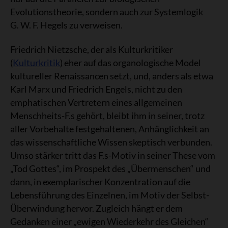
Evolutionstheorie, sondern auch zur Systemlogik
G. W. F. Hegels zu verweisen.
Friedrich Nietzsche, der als Kulturkritiker
(
Kulturkritik
) eher auf das organologische Model
kultureller Renaissancen setzt, und, anders als etwa
Karl Marx und Friedrich Engels, nicht zu den
emphatischen Vertretern eines allgemeinen
Menschheits-F.s gehört, bleibt ihm in seiner, trotz
aller Vorbehalte festgehaltenen, Anhänglichkeit an
das wissenschaftliche Wissen skeptisch verbunden.
Umso stärker tritt das F.s-Motiv in seiner These vom
„Tod Gottes“, im Prospekt des „Übermenschen“ und
dann, in exemplarischer Konzentration auf die
Lebensführung des Einzelnen, im Motiv der Selbst-
Überwindung hervor. Zugleich hängt er dem
Gedanken einer „ewigen Wiederkehr des Gleichen“