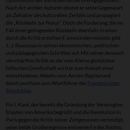
Optimismus des
siècle des lumières
entgegenstellt.
Nach Art antiker Autoren deutet er seine Gegenwart
als Zeitalter des kulturellen Zerfalls und propagiert
die „Rückkehr zur Natur“. Doch die Forderung, die im
Fall einer gelingenden Rückkehr ebenfalls in einen
durch die Kritik erzielten F. einmünden müsste, gibt
J.-J. Rousseau in seinen ökonomischen, politischen
und pädagogischen Schriften auf. Mit seiner dennoch
verschärften Kritik an der vom Klerus gestützten
höfischen Gesellschaft wird er zum Anwalt einer
entschiedenen Abkehr vom
Ancien Régime
und
damit posthum zum Wortführer der
Französischen
Revolution
.
Für I. Kant, der bereits die Gründung der Vereinigten
Staaten von Amerika begrüßt und die Revolution in
Paris gegen die Kritik seiner Zeitgenossen verteidigt,
seien beide Großereignisse eminente F.e des Rechts.