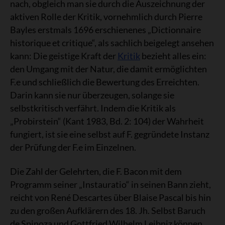
nach, obgleich man sie durch die Auszeichnung der
aktiven Rolle der Kritik, vornehmlich durch Pierre
Bayles erstmals 1696 erschienenes „Dictionnaire
historique et critique“, als sachlich beigelegt ansehen
kann: Die geistige Kraft der
Kritik
bezieht alles ein:
den Umgang mit der Natur, die damit ermöglichten
F.e und schließlich die Bewertung des Erreichten.
Darin kann sie nur überzeugen, solange sie
selbstkritisch verfährt. Indem die Kritik als
„Probirstein“ (Kant 1983, Bd. 2: 104) der Wahrheit
fungiert, ist sie eine selbst auf F. gegründete Instanz
der Prüfung der F.e im Einzelnen.
Die Zahl der Gelehrten, die F. Bacon mit dem
Programm seiner „Instauratio“ in seinen Bann zieht,
reicht von René Descartes über Blaise Pascal bis hin
zu den großen Aufklärern des 18. Jh. Selbst Baruch
de Spinoza und Gottfried Wilhelm Leibniz können