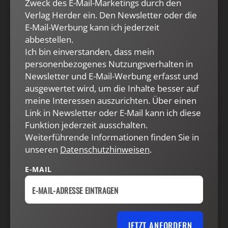
Zweck des E-Mail-Marketings durch den
das in der ganzen Anlage auf F. setzende „Projet pour
Verlag Herder ein. Den Newsletter oder die
rendre la paix perpétuelle en Europe“ des Abbé de
E-Mail-Werbung kann ich jederzeit
Saint Pierre auf einen grundsätzlichen Wandel im
abbestellen.
Verhältnis der Staaten untereinander. In der
Ich bin einverstanden, dass mein
Hoffnung auf eine dauerhafte Beilegung der
Kriege
personenbezogenes Nutzungsverhalten in
zwischen den christlichen Fürsten Europas schlägt
Newsletter und E-Mail-Werbung erfasst und
der Verfasser eine auf das
Natur-
und
Völkerrecht
ausgewertet wird, um die Inhalte besser auf
meine Interessen auszurichten. Über einen
gegründete, weit über die alte Reichsverfassung
Link in Newsletter oder E-Mail kann ich diese
hinausgehende Friedensordnung vor. Sie
Funktion jederzeit ausschalten.
herzustellen, hätte einen unerhörten politischen F.
Weiterführende Informationen finden Sie in
bedeutet. Doch dem stand die alte monarchische
unseren
Datenschutzhinweisen
.
Ordnung entgegen. Und so geriet das 1712
vorgeschlagene „Projekt“ schnell in Vergessenheit.
E-MAIL
Als Jean-Jacques Rousseau den Plan des Abbé de
Saint Pierre fast 50 Jahre später einem breiteren
Publikum bekannt macht, hat sich die öffentliche
JETZT ANFORDERN