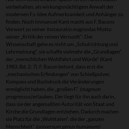
vorbehalten, als wirkungsmächtigem Anwalt der
modernen F.s-Idee Aufmerksamkeit und Anhänger zu
finden. Noch Immanuel Kant macht aus F. Bacons
Vorwort zu seiner
Instauratio magna
das Motto
seiner „Kritik der reinen Vernunft“: Der
Wissenschaft gehe es nicht um „Schulrichtung und
Lehrmeinung“, sie schaffe vielmehr die „Grundlagen“
der „menschlichen Wohlfahrt und Würde“ (Kant
1983, Bd. 2: 7). F. Bacon betont, dass erst die
„mechanischen Erfindungen“ von Schießpulver,
Kompass und Buchdruck die Veränderungen
ermöglicht haben, die „großen F.“
(magnum
progressus)
erlauben. Der liegt für ihn auch darin,
dass sie der angemaßten Autorität von Staat und
Kirche die Grundlagen entziehen. Dadurch machen
sie Platz für die „Wohltaten“, die der „ganzen
Menschheit“
(universum genus humanum)