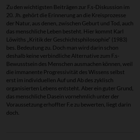
Zu den wichtigsten Beiträgen zur F.s-Diskussion im
20. Jh. gehört die Erinnerung an die Kreisprozesse
der Natur, aus denen, zwischen Geburt und Tod, auch
das menschliche Leben besteht. Hier kommt Karl
Löwiths „Kritik der Geschichtsphilosophie“ (1983)
bes. Bedeutung zu. Doch man wird darin schon
deshalb keine verbindliche Alternative zum F.s-
Bewusstsein des Menschen ausmachen können, weil
die immanente Progressivität des Wissens selbst
erst im individuellen Auf und Ab des zyklisch
organisierten Lebens entsteht. Aber ein guter Grund,
das menschliche Dasein vornehmlich unter der
Voraussetzung erhoffter F.e zu bewerten, liegt darin
doch.