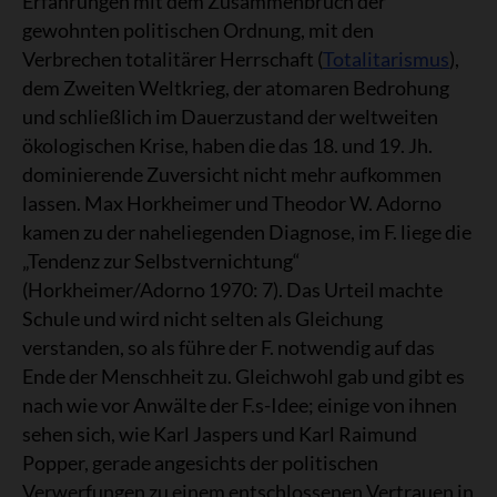
Erfahrungen mit dem Zusammenbruch der
gewohnten politischen Ordnung, mit den
Verbrechen totalitärer Herrschaft (
Totalitarismus
),
dem Zweiten Weltkrieg, der atomaren Bedrohung
und schließlich im Dauerzustand der weltweiten
ökologischen Krise, haben die das 18. und 19. Jh.
dominierende Zuversicht nicht mehr aufkommen
lassen. Max Horkheimer und Theodor W. Adorno
kamen zu der naheliegenden Diagnose, im F. liege die
„Tendenz zur Selbstvernichtung“
(Horkheimer/Adorno 1970: 7). Das Urteil machte
Schule und wird nicht selten als Gleichung
verstanden, so als führe der F. notwendig auf das
Ende der Menschheit zu. Gleichwohl gab und gibt es
nach wie vor Anwälte der F.s-Idee; einige von ihnen
sehen sich, wie Karl Jaspers und Karl Raimund
Popper, gerade angesichts der politischen
Verwerfungen zu einem entschlossenen Vertrauen in