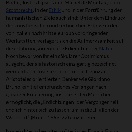
Bodin, Justus Lipsius und Michel de Montaigne im
Staatsrecht
, in der
Ethik
und in der Fortführung der
humanistischen Ziele auch sind: Unter dem Eindruck
der künstlerischen und technischen Erfolge in den
von Italien nach Mitteleuropa vordringenden
Werkstätten, verlagert sich die Aufmerksamkeit auf
die erfahrungsorientierte Erkenntnis der
Natur
.
Noch bevor von ihr ein säkularer Optimismus
ausgeht, der als historisch einzigartig bezeichnet
werden kann, löst sie bei einem noch ganz an
Aristoteles orientierten Denker wie Giordano
Bruno, ein tief empfundenes Verlangen nach
geistiger Erneuerung aus, die es den Menschen
ermöglicht, die „Erdichtungen“ der Vergangenheit
endlich hinter sich zu lassen, um in die „Hallen der
Wahrheit“ (Bruno 1969: 72) einzutreten.
Nur ein Menschenalter später ist es Francis Bacon