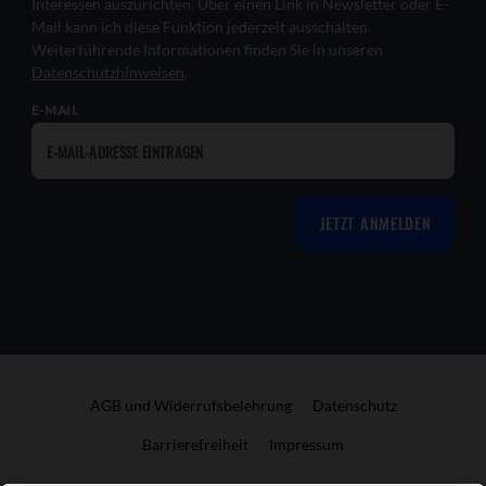
Interessen auszurichten. Über einen Link in Newsletter oder E-
Mail kann ich diese Funktion jederzeit ausschalten.
Weiterführende Informationen finden Sie in unseren
Datenschutzhinweisen
.
E-MAIL
JETZT ANMELDEN
AGB und Widerrufsbelehrung
Datenschutz
Barrierefreiheit
Impressum