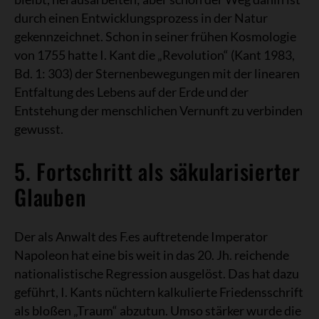
durch einen Entwicklungsprozess in der Natur
gekennzeichnet. Schon in seiner frühen Kosmologie
von 1755 hatte I. Kant die „Revolution“ (Kant 1983,
Bd. 1: 303) der Sternenbewegungen mit der linearen
Entfaltung des Lebens auf der Erde und der
Entstehung der menschlichen Vernunft zu verbinden
gewusst.
5. Fortschritt als säkularisierter
Glauben
Der als Anwalt des F.es auftretende Imperator
Napoleon hat eine bis weit in das 20. Jh. reichende
nationalistische Regression ausgelöst. Das hat dazu
geführt, I. Kants nüchtern kalkulierte Friedensschrift
als bloßen „Traum“ abzutun. Umso stärker wurde die