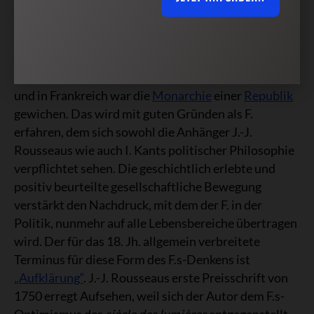
Bewertung des
Absolutismus
bereits gewandelt.
Und als I. Kant 1795 seinen „Entwurf zum ewigen
Frieden“ publiziert, hatten die englischen
Kronkolonien mit der Gründung der Vereinigten
Staaten von Amerika ihre Unabhängigkeit erlangt
und in Frankreich war die
Monarchie
einer
Republik
gewichen. Das wird mit guten Gründen als F.
erfahren, dem sich sowohl die Anhänger J.-J.
Rousseaus wie auch I. Kants politischer Philosophie
verpflichtet sehen. Die geschichtlich erlebte und
positiv beurteilte gesellschaftliche Bewegung
verstärkt den Nachdruck, mit dem der F. in der
Politik, nunmehr auf alle Lebensbereiche übertragen
wird. Der für das 18. Jh. allgemein verbreitete
Terminus für diese Form des F.s-Denkens ist
„Aufklärung“
. J.-J. Rousseaus erste Preisschrift von
1750 erregt Aufsehen, weil sich der Autor dem F.s-