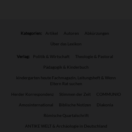
Überschrift
Artikel-
Kategorien:
Artikel
Autoren
Abkürzungen
Infos
Über das Lexikon
Verlag:
Politik & Wirtschaft
Theologie & Pastoral
Pädagogik & Kinderbuch
kindergarten heute Fachmagazin, Leitungsheft & Wenn
Eltern Rat suchen
Herder Korrespondenz
Stimmen der Zeit
COMMUNIO
Amosinternational
Biblische Notizen
Diakonia
Römische Quartalschrift
ANTIKE WELT & Archäologie in Deutschland