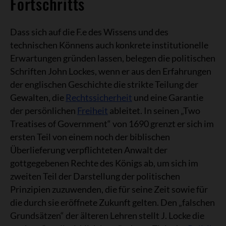
Fortschritts
Dass sich auf die F.e des Wissens und des
technischen Könnens auch konkrete institutionelle
Erwartungen gründen lassen, belegen die politischen
Schriften John Lockes, wenn er aus den Erfahrungen
der englischen Geschichte die strikte Teilung der
Gewalten, die
Rechtssicherheit
und eine Garantie
der persönlichen
Freiheit
ableitet. In seinen „Two
Treatises of Government“ von 1690 grenzt er sich im
ersten Teil von einem noch der biblischen
Überlieferung verpflichteten Anwalt der
gottgegebenen Rechte des Königs ab, um sich im
zweiten Teil der Darstellung der politischen
Prinzipien zuzuwenden, die für seine Zeit sowie für
die durch sie eröffnete Zukunft gelten. Den „falschen
Grundsätzen“ der älteren Lehren stellt J. Locke die