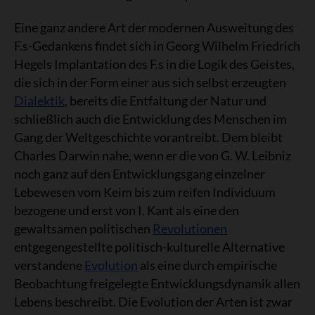
Eine ganz andere Art der modernen Ausweitung des
F.s-Gedankens findet sich in Georg Wilhelm Friedrich
Hegels Implantation des F.s in die Logik des Geistes,
die sich in der Form einer aus sich selbst erzeugten
Dialektik
, bereits die Entfaltung der Natur und
schließlich auch die Entwicklung des Menschen im
Gang der Weltgeschichte vorantreibt. Dem bleibt
Charles Darwin nahe, wenn er die von G. W. Leibniz
noch ganz auf den Entwicklungsgang einzelner
Lebewesen vom Keim bis zum reifen Individuum
bezogene und erst von I. Kant als eine den
gewaltsamen politischen
Revolutionen
entgegengestellte politisch-kulturelle Alternative
verstandene
Evolution
als eine durch empirische
Beobachtung freigelegte Entwicklungsdynamik allen
Lebens beschreibt. Die Evolution der Arten ist zwar