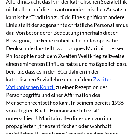
Allerdings geht das P. in der katholischen Sozialethik
nicht allein auf diesen autonomieethischen Ansatz in
kantischer Tradition zurück. Eine signifikant andere
Linie stellt der sogenannte christliche Personalismus
dar. Von besonderer Bedeutung innerhalb dieser
Bewegung, die keine einheitliche philosophische
Denkschule darstellt, war Jacques Maritain, dessen
Philosophie nach dem Zweiten Weltkrieg zeitweise
einen eminenten Einfluss hatte und maßgeblich dazu
beitrug, dass es in den 60er Jahren in der
katholischen Soziallehre und auf dem
Zweiten
Vatikanischen Konzil
zu einer Rezeption des
Personbegriffs und einer Affirmation des
Menschenrechtsethos kam. In seinem bereits 1936
vorgelegten Buch „Humanisme Intégral“
unterschied J. Maritain allerdings den von ihm
propagierten „theozentrischen oder wahrhaft
christlichen Humanismus“ scharf von dem in der