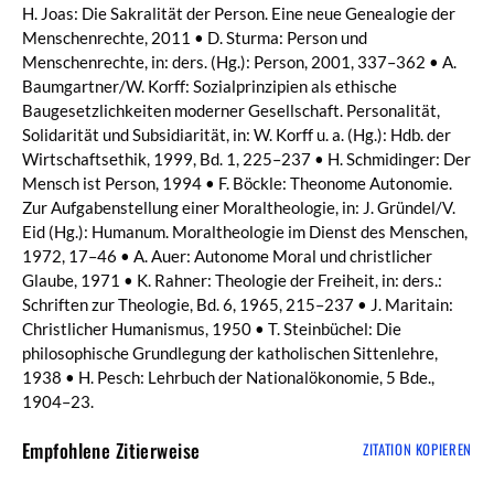
H. Joas: Die Sakralität der Person. Eine neue Genealogie der
Menschenrechte, 2011 • D. Sturma: Person und
Menschenrechte, in: ders. (Hg.): Person, 2001, 337–362 • A.
Baumgartner/W. Korff: Sozialprinzipien als ethische
Baugesetzlichkeiten moderner Gesellschaft. Personalität,
Solidarität und Subsidiarität, in: W. Korff u. a. (Hg.): Hdb. der
Wirtschaftsethik, 1999, Bd. 1, 225–237 • H. Schmidinger: Der
Mensch ist Person, 1994 • F. Böckle: Theonome Autonomie.
Zur Aufgabenstellung einer Moraltheologie, in: J. Gründel/V.
Eid (Hg.): Humanum. Moraltheologie im Dienst des Menschen,
1972, 17–46 • A. Auer: Autonome Moral und christlicher
Glaube, 1971 • K. Rahner: Theologie der Freiheit, in: ders.:
Schriften zur Theologie, Bd. 6, 1965, 215–237 • J. Maritain:
Christlicher Humanismus, 1950 • T. Steinbüchel: Die
philosophische Grundlegung der katholischen Sittenlehre,
1938 • H. Pesch: Lehrbuch der Nationalökonomie, 5 Bde.,
1904–23.
Empfohlene Zitierweise
ZITATION KOPIEREN