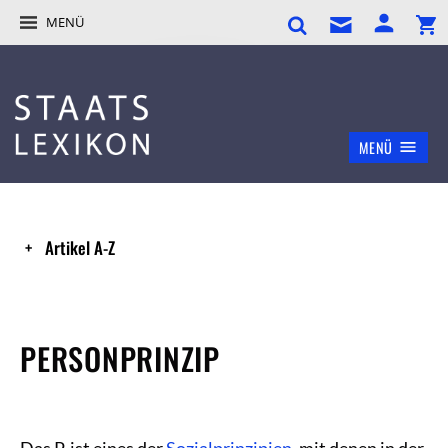
MENÜ
MENÜ
Artikel A-Z
PERSONPRINZIP
Das P. ist eines der
Sozialprinzipien
, mit denen in der