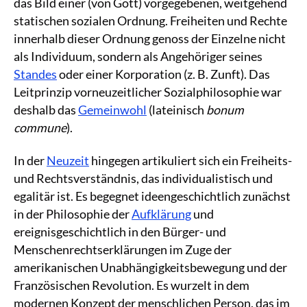
das Bild einer (von Gott) vorgegebenen, weitgehend
statischen sozialen Ordnung. Freiheiten und Rechte
innerhalb dieser Ordnung genoss der Einzelne nicht
als Individuum, sondern als Angehöriger seines
Standes
oder einer Korporation (z. B. Zunft). Das
Leitprinzip vorneuzeitlicher Sozialphilosophie war
deshalb das
Gemeinwohl
(lateinisch
bonum
commune
).
In der
Neuzeit
hingegen artikuliert sich ein Freiheits-
und Rechtsverständnis, das individualistisch und
egalitär ist. Es begegnet ideengeschichtlich zunächst
in der Philosophie der
Aufklärung
und
ereignisgeschichtlich in den Bürger- und
Menschenrechtserklärungen im Zuge der
amerikanischen Unabhängigkeitsbewegung und der
Französischen Revolution. Es wurzelt in dem
modernen Konzept der menschlichen Person, das im