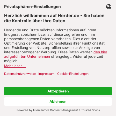
Lizenz
https://creativecommons.org/licenses/by-nc-nd/4.0/deed.de
II. Immer engerer
Zusammenschluss der
europäischen Völker
ABSCHNITT DRUCKEN
1. Überblick: Konstitutionelle Umsetzung der
Europaidee
Im engeren politischen Sinn handelt es sich beim
E.n I. um das europäische Einigungsprojekt seit dem