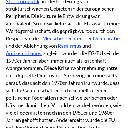
Strukturpolitik
um die Förderung von
strukturschwachen Gebieten in der europäischen
Peripherie. Die kulturelle Entwicklung war
ambivalent: So entwickelte sich die EU zwar zu einer
Wertegemeinschaft, die geprägt wurde durch den
Respekt vor den
Menschenrechten
, der
Demokratie
und der Ablehnung von
Rassismus
und
Antisemitismus
, zugleich wurden die EG/EU seit den
1970er Jahren aber immer auch als krisenhaft
wahrgenommen. Diese Krisenwahrnehmung hatte
eine doppelte Dimension: Sie bezog sich einerseits
darauf, dass seit den 1970er Jahren klar wurde, dass
sich die Gemeinschaften nicht schnell zu einer
politischen Föderation nach schweizerischem oder
US-amerikanischem Vorbild entwickeln würden, wie
viele Föderalisten noch in den 1950er und 1960er
Jahren gehofft hatten. Andererseits wurde die EU
mit dem Vorwurf eines Demokratiedefizits