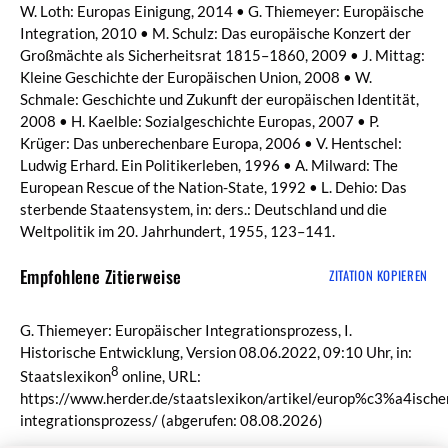
W. Loth: Europas Einigung, 2014 • G. Thiemeyer: Europäische
Integration, 2010 • M. Schulz: Das europäische Konzert der
Großmächte als Sicherheitsrat 1815–1860, 2009 • J. Mittag:
Kleine Geschichte der Europäischen Union, 2008 • W.
Schmale: Geschichte und Zukunft der europäischen Identität,
2008 • H. Kaelble: Sozialgeschichte Europas, 2007 • P.
Krüger: Das unberechenbare Europa, 2006 • V. Hentschel:
Ludwig Erhard. Ein Politikerleben, 1996 • A. Milward: The
European Rescue of the Nation-State, 1992 • L. Dehio: Das
sterbende Staatensystem, in: ders.: Deutschland und die
Weltpolitik im 20. Jahrhundert, 1955, 123–141.
Empfohlene Zitierweise
ZITATION KOPIEREN
G. Thiemeyer: Europäischer Integrationsprozess, I.
Historische Entwicklung, Version 08.06.2022, 09:10 Uhr, in:
8
Staatslexikon
online, URL:
https://www.herder.de/staatslexikon/artikel/europ%c3%a4ische
integrationsprozess/
(abgerufen: 08.08.2026)