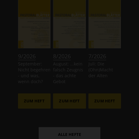
:
:
:
9/2026
8/2026
7/2026
September:
August: ...kein
Juli: Die
Nicht begehren
falsch Zeugnis
(Ohn)Macht
- und was,
- das achte
der Alten
wenn doch?
Gebot
ZUM HEFT
ZUM HEFT
ZUM HEFT
ALLE HEFTE