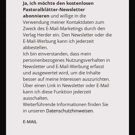
Ja, ich möchte den kostenlosen
Folgen Sie uns:
Facebook
Pastoralblätter-Newsletter
abonnieren
und willige in die
Verwendung meiner Kontaktdaten zum
Zweck des E-Mail-Marketings durch den
Verlag Herder ein. Den Newsletter oder die
Pastoralblätter-Newsletter
E-Mail-Werbung kann ich jederzeit
abbestellen.
Ich bin einverstanden, dass mein
Ja, ich möchte den kostenlosen Pastoralblätter-Newsletter
abonnieren
und willige in die Verwendung meiner Kontaktdaten
personenbezogenes Nutzungsverhalten in
zum Zweck des E-Mail-Marketings durch den Verlag Herder ein.
Newsletter und E-Mail-Werbung erfasst
Den Newsletter oder die E-Mail-Werbung kann ich jederzeit
und ausgewertet wird, um die Inhalte
abbestellen.
besser auf meine Interessen auszurichten.
Ich bin einverstanden, dass mein personenbezogenes
Über einen Link in Newsletter oder E-Mail
Nutzungsverhalten in Newsletter und E-Mail-Werbung erfasst
kann ich diese Funktion jederzeit
und ausgewertet wird, um die Inhalte besser auf meine
ausschalten.
Interessen auszurichten. Über einen Link in Newsletter oder E-
Weiterführende Informationen finden Sie
Mail kann ich diese Funktion jederzeit ausschalten.
in unseren
Datenschutzhinweisen
.
Weiterführende Informationen finden Sie in unseren
Datenschutzhinweisen
.
E-MAIL
E-MAIL