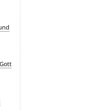
und
-Gott
!