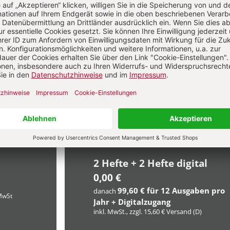
ikel jetzt lesen!
lkauf
Im Abo
n Artikel
Ihr Plus: Zugriff auch auf alle anderen Artikel
im Abo-Bereich
2 Hefte + 2 Hefte digital
0,00 €
99,60 € für 12 Ausgaben pro
danach
 MwSt
Jahr + Digitalzugang
inkl. MwSt., zzgl. 15,60 € Versand (D)