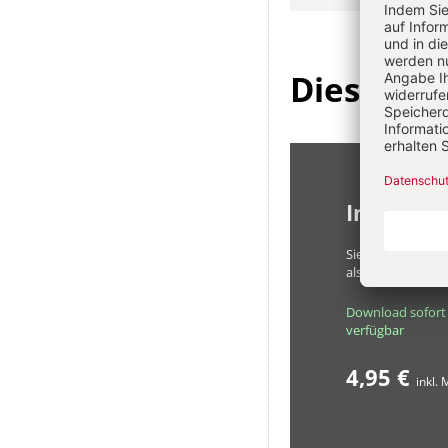
Diesen Art
Im Einze
Sie erhalten diese
als PDF-Datei.
Download sofort
verfügbar
4,95 €
inkl.