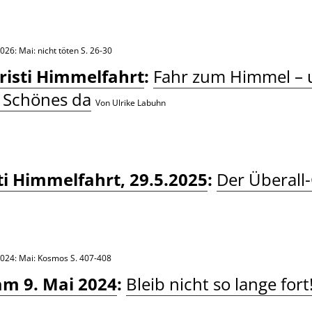
026: Mai: nicht töten
S. 26-30
hristi Himmelfahrt
:
Fahr zum Himmel – 
s Schönes da
Von Ulrike Labuhn
ti Himmelfahrt, 29.5.2025
:
Der Überall
2024: Mai: Kosmos
S. 407-408
am 9. Mai 2024
:
Bleib nicht so lange fort