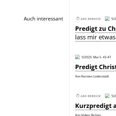
Infos
Auch interessant
5/2
Plus
Predigt zu C
lass mir etwa
5/2025: Mai
S. 43-47
Predigt Chris
Von Karsten Loderstädt
5/
Plus
Kurzpredigt 
Von Volker Richter