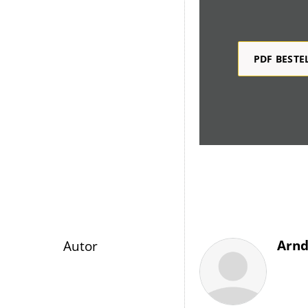
PDF BESTE
Überschrift
Arn
Autor
Artikel-