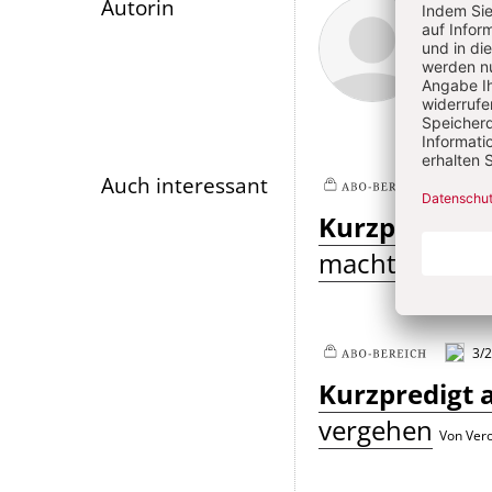
Überschrift
Chri
Autorin
Artikel-
Infos
Auch interessant
3/
Plus
Kurzpredigt 
macht
Von Friederike
3/
Plus
Kurzpredigt 
vergehen
Von Vero