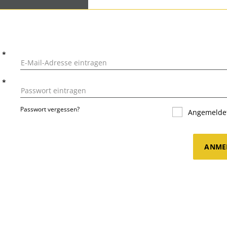
L
*
T
*
Passwort vergessen?
Angemeldet
ANME