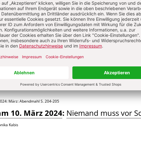
stine Seidemann
2025: März
S. 47-48
Sonntag Lätare
:
Das Brot, das mich leb
 Rohr
2024: März: Abendmahl
S. 204-205
am 10. März 2024
:
Niemand muss vor 
nika Kabis