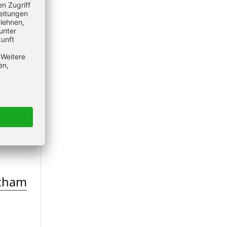
endig
Scham