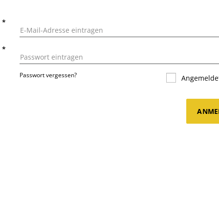
L
*
T
*
Passwort vergessen?
Angemeldet
ANME