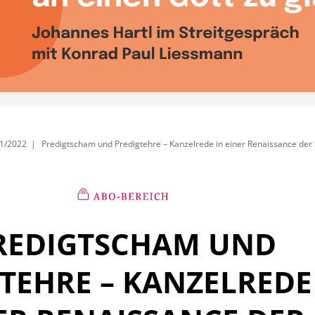
1/2022
Predigtscham und Predigtehre – Kanzelrede in einer Renaissance der
REDIGTSCHAM UND
TEHRE – KANZELREDE