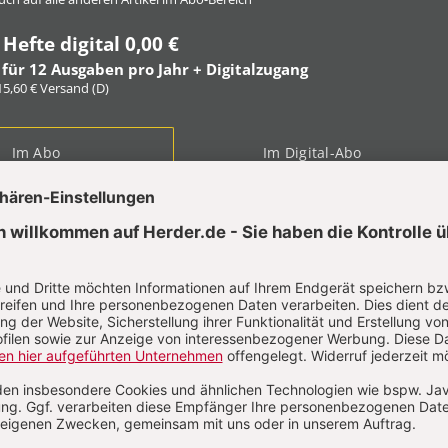
 Hefte digital 0,00 €
 für 12 Ausgaben pro Jahr + Digitalzugang
 15,60 € Versand (D)
Im Abo
Im Digital-Abo
ABO TESTEN
t?
Anmelden