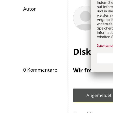
Überschrift
Hans
Autor
Artikel-
Infos
Diskussi
Wir freuen un
0 Kommentare
Angemeldet