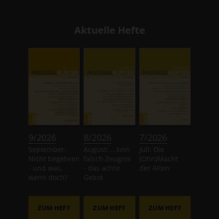
Aktuelle Hefte
:
:
:
9/2026
8/2026
7/2026
September:
August: ...kein
Juli: Die
Nicht begehren
falsch Zeugnis
(Ohn)Macht
- und was,
- das achte
der Alten
wenn doch?
Gebot
ZUM HEFT
ZUM HEFT
ZUM HEFT