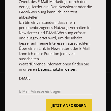
Zweck des E-Mail-Marketings durch den
Weiterführende Informationen finden Sie in unseren
Verlag Herder ein. Den Newsletter oder die
Datenschutzhinweisen
.
E-Mail-Werbung kann ich jederzeit
abbestellen.
E-MAIL
Ich bin einverstanden, dass mein
personenbezogenes Nutzungsverhalten in
Newsletter und E-Mail-Werbung erfasst
und ausgewertet wird, um die Inhalte
JETZT ANMELDEN
besser auf meine Interessen auszurichten.
Über einen Link in Newsletter oder E-Mail
kann ich diese Funktion jederzeit
ausschalten.
Weiterführende Informationen finden Sie
in unseren
Datenschutzhinweisen
.
E-MAIL
AGB und Widerrufsbelehrung
Datenschutz
Barrierefreiheit
Impressum
JETZT ANFORDERN
Vertrag widerrufen
Abo online kündigen