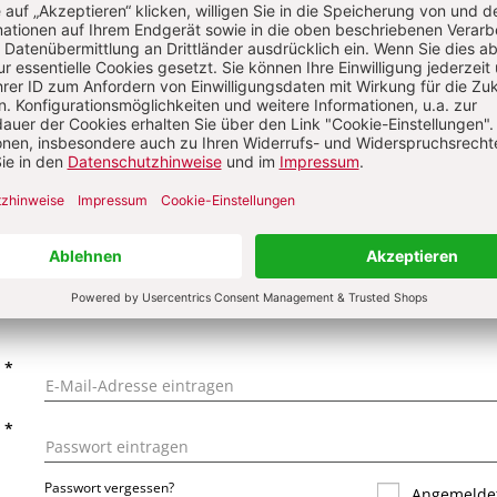
on
KOMMENTI
s über Ihren Kommentar
 kommentieren
Als Gast kommentieren
L
*
T
*
Passwort vergessen?
Angemeldet