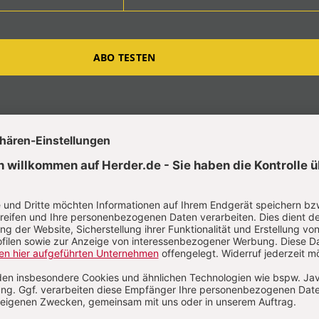
ABO TESTEN
t?
Anmelden
stiane Bindseil