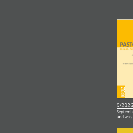
9/202
Septembe
und was,