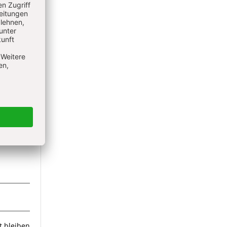
EREN
 bleiben