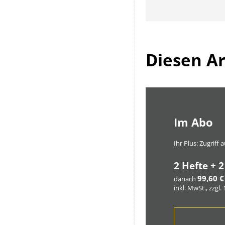
Diesen Art
Im Abo
Ihr Plus: Zugriff
2 Hefte + 2
99,60 €
danach
inkl. MwSt., zzgl.