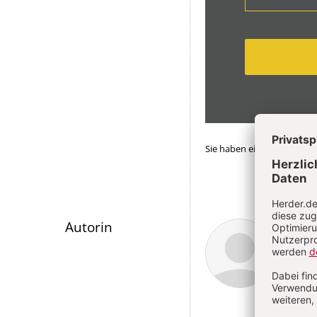
Sie haben ein Abonnemen
Überschrift
Chri
Autorin
Artikel-
Infos