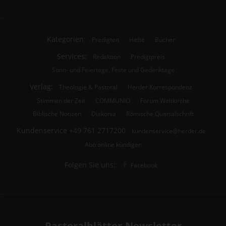
Kategorien:
Predigten
Hefte
Bücher
Services:
Redaktion
Predigtpreis
Sonn- und Feiertage, Feste und Gedenktage
Verlag:
Theologie & Pastoral
Herder Korrespondenz
Stimmen der Zeit
COMMUNIO
Forum Weltkirche
Biblische Notizen
Diakonia
Römische Quartalschrift
Kundenservice
+49 761 2717200
kundenservice@herder.de
Abo online kündigen
Folgen Sie uns:
Facebook
Pastoralblätter-Newsletter