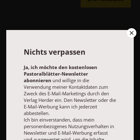
Nichts verpassen
AGB und Widerrufsbelehrung
Datenschutz
Barrierefreiheit
Impressum
Ja, ich möchte den kostenlosen
Pastoralblätter-Newsletter
abonnieren
und willige in die
Vertrag widerrufen
Abo online kündigen
Verwendung meiner Kontaktdaten zum
Zweck des E-Mail-Marketings durch den
Verlag Herder ein. Den Newsletter oder die
E-Mail-Werbung kann ich jederzeit
abbestellen.
Ich bin einverstanden, dass mein
personenbezogenes Nutzungsverhalten in
Newsletter und E-Mail-Werbung erfasst
und ausgewertet wird, um die Inhalte