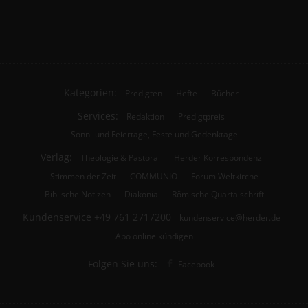
Kategorien:
Predigten
Hefte
Bücher
Services:
Redaktion
Predigtpreis
Sonn- und Feiertage, Feste und Gedenktage
Verlag:
Theologie & Pastoral
Herder Korrespondenz
Stimmen der Zeit
COMMUNIO
Forum Weltkirche
Biblische Notizen
Diakonia
Römische Quartalschrift
Kundenservice
+49 761 2717200
kundenservice@herder.de
Abo online kündigen
Folgen Sie uns:
Facebook