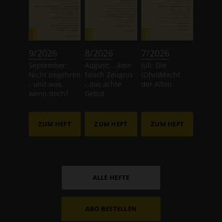
:
:
:
9/2026
8/2026
7/2026
September:
August: ...kein
Juli: Die
Nicht begehren
falsch Zeugnis
(Ohn)Macht
- und was,
- das achte
der Alten
wenn doch?
Gebot
ZUM HEFT
ZUM HEFT
ZUM HEFT
ALLE HEFTE
ABO BESTELLEN