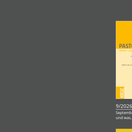
9/202
Septembe
und was,