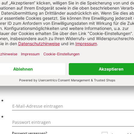
on
KOMMENTI
s über Ihren Kommentar
 kommentieren
Als Gast kommentieren
L
*
T
*
Passwort vergessen?