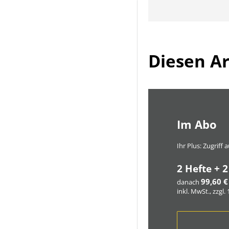
Diesen Art
Im Abo
Ihr Plus: Zugriff
2 Hefte + 2
99,60 €
danach
inkl. MwSt., zzgl.