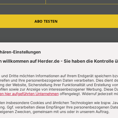
ABO TESTEN
t?
Anmelden
ard Engelsberger
d Engelsberger, geb. 1948, Autor mehrerer Kreuz-Bücher, ist
depfarrer in Wiesloch bei Heidelberg.