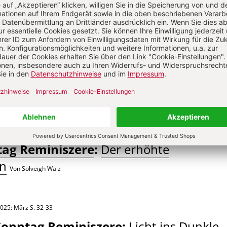
2025: März
S. 27-31
tag Reminiszere
:
Der erhöhte
n
Von Solveigh Walz
2025: März
S. 32-33
Sonntag Reminiszere
:
Licht ins Dunkle