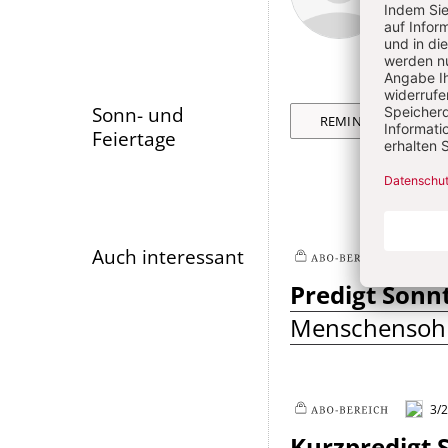
Artikel-
Infos
Sonn- und
REMINISZERE
Feiertage
Auch interessant
3/
Plus
Predigt Sonn
Menschensoh
3/
Plus
Kurzpredigt 