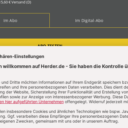
 15,60 € Versand (D)
Im Abo
Im Digital-Abo
ABO TESTEN
t?
Anmelden
hias Storck