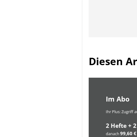
Diesen Art
Im Abo
Ihr Plus: Zugriff
2 Hefte + 2
99,60 €
danach