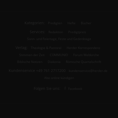
Kategorien:
Predigten
Hefte
Bücher
Services:
Redaktion
Predigtpreis
Sonn- und Feiertage, Feste und Gedenktage
Verlag:
Theologie & Pastoral
Herder Korrespondenz
Stimmen der Zeit
COMMUNIO
Forum Weltkirche
Biblische Notizen
Diakonia
Römische Quartalschrift
Kundenservice
+49 761 2717200
kundenservice@herder.de
Abo online kündigen
Folgen Sie uns:
Facebook