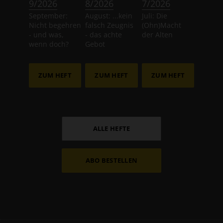
:
:
:
9/2026
8/2026
7/2026
September:
August: ...kein
Juli: Die
Nicht begehren
falsch Zeugnis
(Ohn)Macht
- und was,
- das achte
der Alten
wenn doch?
Gebot
ZUM HEFT
ZUM HEFT
ZUM HEFT
ALLE HEFTE
ABO BESTELLEN