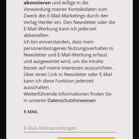
Ja, ich möchte den kostenlosen Pastoralblätter-Newsletter
abonnieren
und willige in die
abonnieren
und willige in die Verwendung meiner Kontaktdaten
Verwendung meiner Kontaktdaten zum
zum Zweck des E-Mail-Marketings durch den Verlag Herder ein.
Zweck des E-Mail-Marketings durch den
Den Newsletter oder die E-Mail-Werbung kann ich jederzeit
Verlag Herder ein. Den Newsletter oder die
abbestellen.
E-Mail-Werbung kann ich jederzeit
Ich bin einverstanden, dass mein personenbezogenes
abbestellen.
Nutzungsverhalten in Newsletter und E-Mail-Werbung erfasst
Ich bin einverstanden, dass mein
und ausgewertet wird, um die Inhalte besser auf meine
personenbezogenes Nutzungsverhalten in
Interessen auszurichten. Über einen Link in Newsletter oder E-
Mail kann ich diese Funktion jederzeit ausschalten.
Newsletter und E-Mail-Werbung erfasst
Weiterführende Informationen finden Sie in unseren
und ausgewertet wird, um die Inhalte
Datenschutzhinweisen
.
besser auf meine Interessen auszurichten.
Über einen Link in Newsletter oder E-Mail
E-MAIL
kann ich diese Funktion jederzeit
ausschalten.
Weiterführende Informationen finden Sie
in unseren
Datenschutzhinweisen
.
JETZT ANMELDEN
E-MAIL