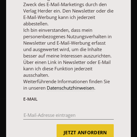
Interessen auszurichten. Über einen Link in Newsletter oder E-
Zweck des E-Mail-Marketings durch den
Mail kann ich diese Funktion jederzeit ausschalten.
Verlag Herder ein. Den Newsletter oder die
Weiterführende Informationen finden Sie in unseren
E-Mail-Werbung kann ich jederzeit
Datenschutzhinweisen
.
abbestellen.
Ich bin einverstanden, dass mein
E-MAIL
personenbezogenes Nutzungsverhalten in
Newsletter und E-Mail-Werbung erfasst
und ausgewertet wird, um die Inhalte
besser auf meine Interessen auszurichten.
Über einen Link in Newsletter oder E-Mail
JETZT ANMELDEN
kann ich diese Funktion jederzeit
ausschalten.
Weiterführende Informationen finden Sie
in unseren
Datenschutzhinweisen
.
E-MAIL
AGB und Widerrufsbelehrung
Datenschutz
Barrierefreiheit
Impressum
JETZT ANFORDERN