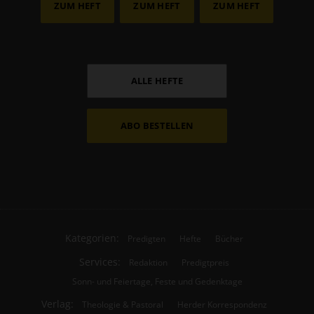
ZUM HEFT
ZUM HEFT
ZUM HEFT
ALLE HEFTE
ABO BESTELLEN
Kategorien:
Predigten
Hefte
Bücher
Services:
Redaktion
Predigtpreis
Sonn- und Feiertage, Feste und Gedenktage
Verlag:
Theologie & Pastoral
Herder Korrespondenz