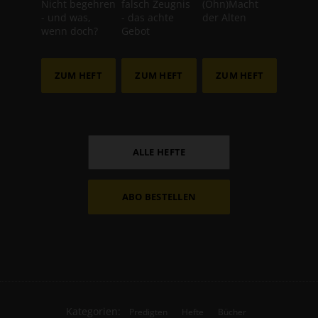
Nicht begehren
falsch Zeugnis
(Ohn)Macht
- und was,
- das achte
der Alten
wenn doch?
Gebot
ZUM HEFT
ZUM HEFT
ZUM HEFT
ALLE HEFTE
ABO BESTELLEN
Kategorien:
Predigten
Hefte
Bücher