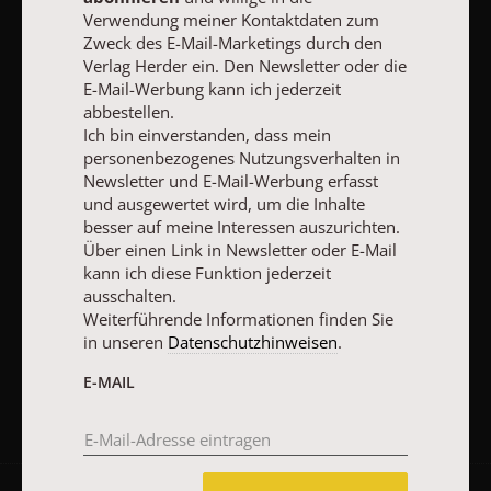
Den Newsletter oder die E-Mail-Werbung kann ich jederzeit
Verwendung meiner Kontaktdaten zum
abbestellen.
Zweck des E-Mail-Marketings durch den
Ich bin einverstanden, dass mein personenbezogenes
Verlag Herder ein. Den Newsletter oder die
Nutzungsverhalten in Newsletter und E-Mail-Werbung erfasst
E-Mail-Werbung kann ich jederzeit
und ausgewertet wird, um die Inhalte besser auf meine
abbestellen.
Interessen auszurichten. Über einen Link in Newsletter oder E-
Ich bin einverstanden, dass mein
Mail kann ich diese Funktion jederzeit ausschalten.
personenbezogenes Nutzungsverhalten in
Weiterführende Informationen finden Sie in unseren
Newsletter und E-Mail-Werbung erfasst
Datenschutzhinweisen
.
und ausgewertet wird, um die Inhalte
E-MAIL
besser auf meine Interessen auszurichten.
Über einen Link in Newsletter oder E-Mail
kann ich diese Funktion jederzeit
ausschalten.
Weiterführende Informationen finden Sie
JETZT ANMELDEN
in unseren
Datenschutzhinweisen
.
E-MAIL