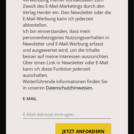
und ausgewertet wird, um die Inhalte besser auf meine
Zweck des E-Mail-Marketings durch den
Interessen auszurichten. Über einen Link in Newsletter oder E-
Verlag Herder ein. Den Newsletter oder die
Mail kann ich diese Funktion jederzeit ausschalten.
E-Mail-Werbung kann ich jederzeit
Weiterführende Informationen finden Sie in unseren
abbestellen.
Datenschutzhinweisen
.
Ich bin einverstanden, dass mein
personenbezogenes Nutzungsverhalten in
E-MAIL
Newsletter und E-Mail-Werbung erfasst
und ausgewertet wird, um die Inhalte
besser auf meine Interessen auszurichten.
Über einen Link in Newsletter oder E-Mail
JETZT ANMELDEN
kann ich diese Funktion jederzeit
ausschalten.
Weiterführende Informationen finden Sie
in unseren
Datenschutzhinweisen
.
E-MAIL
AGB und Widerrufsbelehrung
Datenschutz
Barrierefreiheit
Impressum
JETZT ANFORDERN