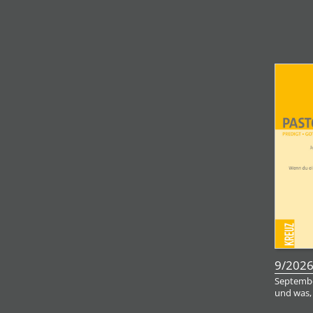
9/202
Septembe
und was,