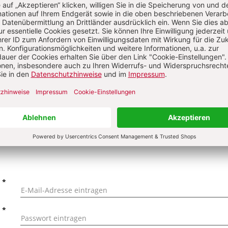
on
KOMMENTI
s über Ihren Kommentar
 kommentieren
Als Gast kommentieren
L
*
T
*