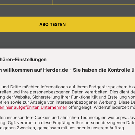
ABO TESTEN
t?
Anmelden
e Adolphsen
Adolphsen ist Hauptpastor an St. Michaelis zu Hamburg und
gründer der Gemeinnützigen Einrichtung „New Generation“ für 
fzig e.V..