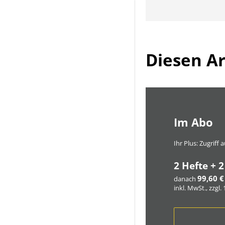
Diesen Art
Im Abo
Ihr Plus: Zugriff
2 Hefte + 2
99,60 €
danach
inkl. MwSt., zzgl.