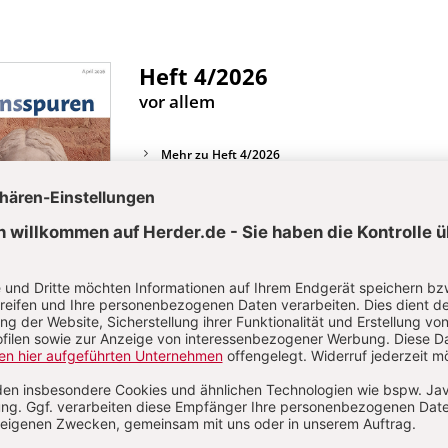
Heft 4/2026
:
vor allem
Mehr zu Heft 4/2026
Heft 3/2026
Kommt! Bringt eure Last.