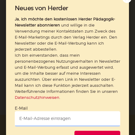
erfasst und ausgewertet wird, um die Inhalte besser auf
Neues von Herder
meine Interessen auszurichten. Über einen Link in
Newsletter oder E-Mail kann ich diese Funktion jederzeit
Ja, ich möchte den kostenlosen Herder Pädagogik-
ausschalten.
Newsletter abonnieren
und willige in die
Weiterführende Informationen finden Sie in unseren
Verwendung meiner Kontaktdaten zum Zweck des
Datenschutzhinweisen
.
E-Mail-Marketings durch den Verlag Herder ein. Den
Newsletter oder die E-Mail-Werbung kann ich
E-Mail
jederzeit abbestellen.
Ich bin einverstanden, dass mein
personenbezogenes Nutzungsverhalten in Newsletter
und E-Mail-Werbung erfasst und ausgewertet wird,
um die Inhalte besser auf meine Interessen
Jetzt anmelden
auszurichten. Über einen Link in Newsletter oder E-
Mail kann ich diese Funktion jederzeit ausschalten.
Weiterführende Informationen finden Sie in unseren
Datenschutzhinweisen
.
E-Mail
AGB und Widerrufsbelehrung
Datenschutz
Barrierefreiheit
Impressum