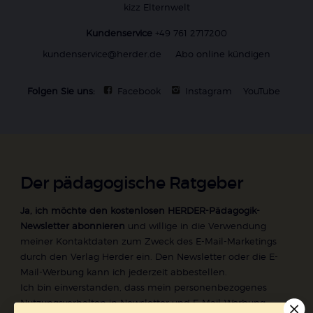
kizz Elternwelt
Kundenservice
+49 761 2717200
kundenservice@herder.de
Abo online kündigen
Folgen Sie uns:
Facebook
Instagram
YouTube
Der pädagogische Ratgeber
Ja, ich möchte den kostenlosen HERDER-Pädagogik-
Newsletter abonnieren
und willige in die Verwendung
meiner Kontaktdaten zum Zweck des E-Mail-Marketings
durch den Verlag Herder ein. Den Newsletter oder die E-
Mail-Werbung kann ich jederzeit abbestellen.
Ich bin einverstanden, dass mein personenbezogenes
Nutzungsverhalten in Newsletter und E-Mail-Werbung