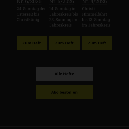
:
:
:
Nr. 6/2026
Nr. 5/2026
Nr. 4/2026
24. Sonntag der
14. Sonntag im
Christi
Osterzeit bis
Jahreskreis bis
Himmelfahrt
Christkönig
23. Sonntag im
bis 13. Sonntag
Jahreskreis
im Jahreskreis
Zum Heft
Zum Heft
Zum Heft
Alle Hefte
Abo bestellen