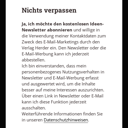
Ja, ich möchte den kostenlosen Ideen-Newsletter
abonnieren
und willige in die Verwendung meiner Kontaktdaten
Nichts verpassen
zum Zweck des E-Mail-Marketings durch den Verlag Herder ein.
Den Newsletter oder die E-Mail-Werbung kann ich jederzeit
Ja, ich möchte den kostenlosen Ideen-
abbestellen.
Newsletter abonnieren
und willige in
Ich bin einverstanden, dass mein personenbezogenes
Nutzungsverhalten in Newsletter und E-Mail-Werbung erfasst
die Verwendung meiner Kontaktdaten zum
und ausgewertet wird, um die Inhalte besser auf meine
Zweck des E-Mail-Marketings durch den
Interessen auszurichten. Über einen Link in Newsletter oder E-
Verlag Herder ein. Den Newsletter oder die
Mail kann ich diese Funktion jederzeit ausschalten.
E-Mail-Werbung kann ich jederzeit
Weiterführende Informationen finden Sie in unseren
abbestellen.
Datenschutzhinweisen
.
Ich bin einverstanden, dass mein
personenbezogenes Nutzungsverhalten in
E-MAIL
Newsletter und E-Mail-Werbung erfasst
und ausgewertet wird, um die Inhalte
besser auf meine Interessen auszurichten.
Über einen Link in Newsletter oder E-Mail
Jetzt anmelden
kann ich diese Funktion jederzeit
ausschalten.
Weiterführende Informationen finden Sie
in unseren
Datenschutzhinweisen
.