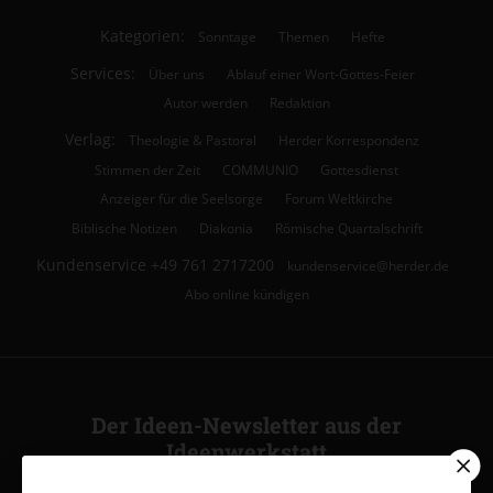
Kategorien:
Sonntage
Themen
Hefte
Services:
Über uns
Ablauf einer Wort-Gottes-Feier
Autor werden
Redaktion
Verlag:
Theologie & Pastoral
Herder Korrespondenz
Stimmen der Zeit
COMMUNIO
Gottesdienst
Anzeiger für die Seelsorge
Forum Weltkirche
Biblische Notizen
Diakonia
Römische Quartalschrift
Kundenservice
+49 761 2717200
kundenservice@herder.de
Abo online kündigen
Der Ideen-Newsletter aus der
Ideenwerkstatt