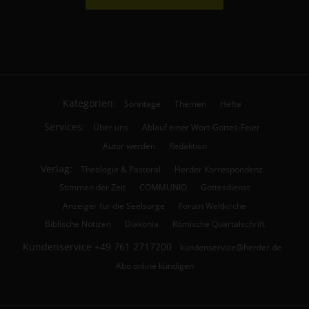
Kategorien:
Sonntage
Themen
Hefte
Services:
Über uns
Ablauf einer Wort-Gottes-Feier
Autor werden
Redaktion
Verlag:
Theologie & Pastoral
Herder Korrespondenz
Stimmen der Zeit
COMMUNIO
Gottesdienst
Anzeiger für die Seelsorge
Forum Weltkirche
Biblische Notizen
Diakonia
Römische Quartalschrift
Kundenservice
+49 761 2717200
kundenservice@herder.de
Abo online kündigen