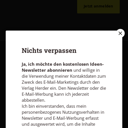
Jetzt anmelden
Nichts verpassen
AGB und Widerrufsbelehrung
Datenschutz
Barrierefreiheit
Impressum
Ja, ich möchte den kostenlosen Ideen-
Newsletter abonnieren
und willige in
die Verwendung meiner Kontaktdaten zum
Zweck des E-Mail-Marketings durch den
Vertrag widerrufen
Abo online kündigen
Verlag Herder ein. Den Newsletter oder die
E-Mail-Werbung kann ich jederzeit
abbestellen.
Ich bin einverstanden, dass mein
personenbezogenes Nutzungsverhalten in
Newsletter und E-Mail-Werbung erfasst
und ausgewertet wird, um die Inhalte