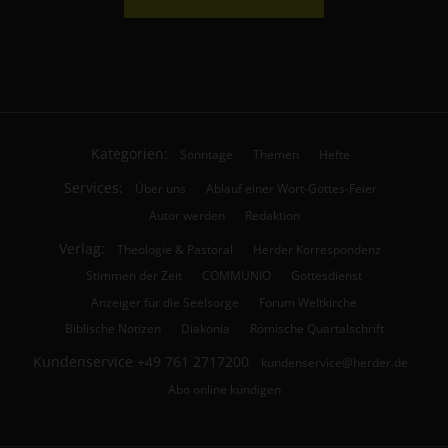
Kategorien:
Sonntage
Themen
Hefte
Services:
Über uns
Ablauf einer Wort-Gottes-Feier
Autor werden
Redaktion
Verlag:
Theologie & Pastoral
Herder Korrespondenz
Stimmen der Zeit
COMMUNIO
Gottesdienst
Anzeiger für die Seelsorge
Forum Weltkirche
Biblische Notizen
Diakonia
Römische Quartalschrift
Kundenservice
+49 761 2717200
kundenservice@herder.de
Abo online kündigen