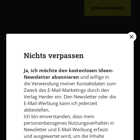
Jetzt anmelden
Nichts verpassen
AGB und Widerrufsbelehrung
Datenschutz
Barrierefreiheit
Ja, ich möchte den kostenlosen Ideen-
Impressum
Newsletter abonnieren
und willige in
die Verwendung meiner Kontaktdaten zum
Zweck des E-Mail-Marketings durch den
Vertrag widerrufen
Abo online kündigen
Verlag Herder ein. Den Newsletter oder die
E-Mail-Werbung kann ich jederzeit
abbestellen.
Ich bin einverstanden, dass mein
personenbezogenes Nutzungsverhalten in
Newsletter und E-Mail-Werbung erfasst
und ausgewertet wird, um die Inhalte