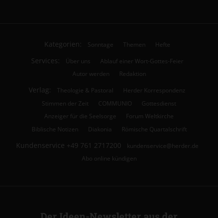
Kategorien:
Sonntage
Themen
Hefte
Services:
Über uns
Ablauf einer Wort-Gottes-Feier
Autor werden
Redaktion
Verlag:
Theologie & Pastoral
Herder Korrespondenz
Stimmen der Zeit
COMMUNIO
Gottesdienst
Anzeiger für die Seelsorge
Forum Weltkirche
Biblische Notizen
Diakonia
Römische Quartalschrift
Kundenservice
+49 761 2717200
kundenservice@herder.de
Abo online kündigen
Der Ideen-Newsletter aus der