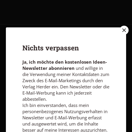
AGB und Widerrufsbelehrung
Datenschutz
Barrierefreiheit
Nichts verpassen
Impressum
Ja, ich möchte den kostenlosen Ideen-
Newsletter abonnieren
und willige in
Vertrag widerrufen
Abo online kündigen
die Verwendung meiner Kontaktdaten zum
Zweck des E-Mail-Marketings durch den
Verlag Herder ein. Den Newsletter oder die
E-Mail-Werbung kann ich jederzeit
abbestellen.
Ich bin einverstanden, dass mein
personenbezogenes Nutzungsverhalten in
Newsletter und E-Mail-Werbung erfasst
und ausgewertet wird, um die Inhalte
besser auf meine Interessen auszurichten.