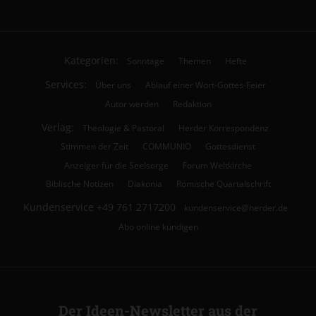
Kategorien:
Sonntage
Themen
Hefte
Services:
Über uns
Ablauf einer Wort-Gottes-Feier
Autor werden
Redaktion
Verlag:
Theologie & Pastoral
Herder Korrespondenz
Stimmen der Zeit
COMMUNIO
Gottesdienst
Anzeiger für die Seelsorge
Forum Weltkirche
Biblische Notizen
Diakonia
Römische Quartalschrift
Kundenservice
+49 761 2717200
kundenservice@herder.de
Abo online kündigen
Der Ideen-Newsletter aus der