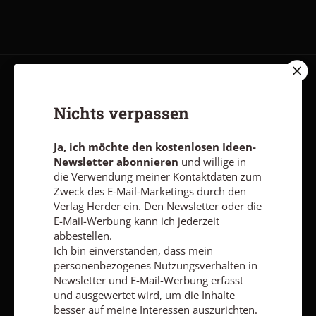
AGB und Widerrufsbelehrung
Datenschutz
Barrierefreiheit
Nichts verpassen
Impressum
Ja, ich möchte den kostenlosen Ideen-
Vertrag widerrufen
Abo online kündigen
Newsletter abonnieren
und willige in
die Verwendung meiner Kontaktdaten zum
Zweck des E-Mail-Marketings durch den
Verlag Herder ein. Den Newsletter oder die
E-Mail-Werbung kann ich jederzeit
abbestellen.
Ich bin einverstanden, dass mein
personenbezogenes Nutzungsverhalten in
Newsletter und E-Mail-Werbung erfasst
und ausgewertet wird, um die Inhalte
besser auf meine Interessen auszurichten.