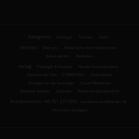
Kategorien:
Sonntage
Themen
Hefte
Services:
Über uns
Ablauf einer Wort-Gottes-Feier
Autor werden
Redaktion
Verlag:
Theologie & Pastoral
Herder Korrespondenz
Stimmen der Zeit
COMMUNIO
Gottesdienst
Anzeiger für die Seelsorge
Forum Weltkirche
Biblische Notizen
Diakonia
Römische Quartalschrift
Kundenservice
+49 761 2717200
kundenservice@herder.de
Abo online kündigen